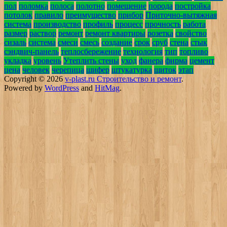
пол
поломка
полоса
полотно
помещение
порода
постройка
потолок
правило
преимущество
прибор
Приточно-вытяжная
система
производство
профиль
процесс
прочность
работа
размер
раствор
ремонт
ремонт квартиры
розетка
свойство
сизаль
система
смеси
смесь
создание
срок
сруб
стена
стык
сэндвич-панель
теплосбережение
технология
тип
топливо
укладка
уровень
Утеплить стены
уход
фанера
фирма
цемент
цена
человек
черепица
шифер
штукатурка
щиток
этап
Copyright © 2026
v-plast.ru Строительство и ремонт
.
Powered by
WordPress
and
HitMag
.