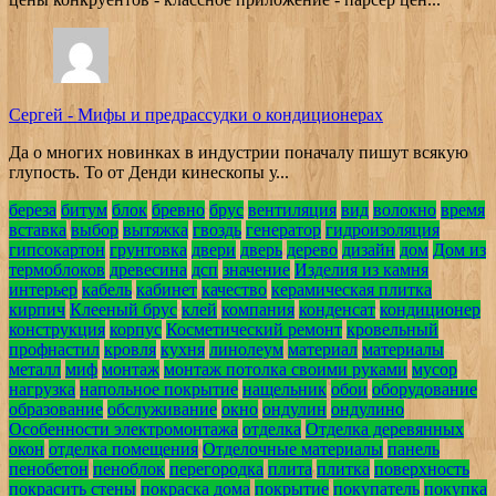
Сергей
-
Мифы и предрассудки о кондиционерах
Да о многих новинках в индустрии поначалу пишут всякую
глупость. То от Денди кинескопы у...
береза
битум
блок
бревно
брус
вентиляция
вид
волокно
время
вставка
выбор
вытяжка
гвоздь
генератор
гидроизоляция
гипсокартон
грунтовка
двери
дверь
дерево
дизайн
дом
Дом из
термоблоков
древесина
дсп
значение
Изделия из камня
интерьер
кабель
кабинет
качество
керамическая плитка
кирпич
Клееный брус
клей
компания
конденсат
кондиционер
конструкция
корпус
Косметический ремонт
кровельный
профнастил
кровля
кухня
линолеум
материал
материалы
металл
миф
монтаж
монтаж потолка своими руками
мусор
нагрузка
напольное покрытие
нащельник
обои
оборудование
образование
обслуживание
окно
ондулин
ондулино
Особенности электромонтажа
отделка
Отделка деревянных
окон
отделка помещения
Отделочные материалы
панель
пенобетон
пеноблок
перегородка
плита
плитка
поверхность
покрасить стены
покраска дома
покрытие
покупатель
покупка