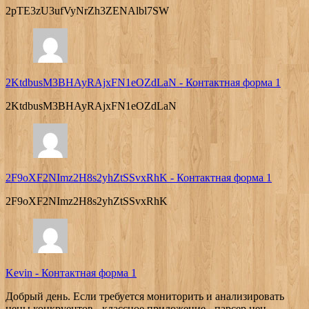
2pTE3zU3ufVyNrZh3ZENAlbl7SW
2KtdbusM3BHAyRAjxFN1eOZdLaN
-
Контактная форма 1
2KtdbusM3BHAyRAjxFN1eOZdLaN
2F9oXF2NImz2H8s2yhZtSSvxRhK
-
Контактная форма 1
2F9oXF2NImz2H8s2yhZtSSvxRhK
Kevin
-
Контактная форма 1
Добрый день. Если требуется мониторить и анализировать
цены конкруентов - классное приложение - парсер цен...