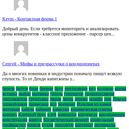
Kevin
-
Контактная форма 1
Добрый день. Если требуется мониторить и анализировать
цены конкруентов - классное приложение - парсер цен...
Сергей
-
Мифы и предрассудки о кондиционерах
Да о многих новинках в индустрии поначалу пишут всякую
глупость. То от Денди кинескопы у...
береза
битум
блок
бревно
брус
вентиляция
вид
волокно
время
вставка
выбор
вытяжка
гвоздь
генератор
гидроизоляция
гипсокартон
грунтовка
двери
дверь
дерево
дизайн
дом
Дом из
термоблоков
древесина
дсп
значение
Изделия из камня
интерьер
кабель
кабинет
качество
керамическая плитка
кирпич
Клееный брус
клей
компания
конденсат
кондиционер
конструкция
корпус
Косметический ремонт
кровельный
профнастил
кровля
кухня
линолеум
материал
материалы