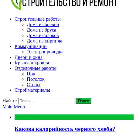
Строительные работы
v-plast.ru Строительство и
Дома из бревна
Дома из бруса
ремонт
Дома из блоков
Дома из кирпича
Коммуникации
Электропроводка
Двери и окна
Крыша и кровля
Отделочные работы
Пол
Потолок
Стены
Стройматериалы
Найти:
Main Menu
Интересно
Какова калорийность черного хлеба?