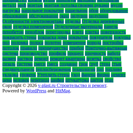
металл
миф
монтаж
монтаж потолка своими руками
мусор
нагрузка
напольное покрытие
нащельник
обои
оборудование
образование
обслуживание
окно
ондулин
ондулино
Особенности электромонтажа
отделка
Отделка деревянных
окон
отделка помещения
Отделочные материалы
панель
пенобетон
пеноблок
перегородка
плита
плитка
поверхность
покрасить стены
покраска дома
покрытие
покупатель
покупка
пол
поломка
полоса
полотно
помещение
порода
постройка
потолок
правило
преимущество
прибор
Приточно-вытяжная
система
производство
профиль
процесс
прочность
работа
размер
раствор
ремонт
ремонт квартиры
розетка
свойство
сизаль
система
смеси
смесь
создание
срок
сруб
стена
стык
сэндвич-панель
теплосбережение
технология
тип
топливо
укладка
уровень
Утеплить стены
уход
фанера
фирма
цемент
цена
человек
черепица
шифер
штукатурка
щиток
этап
Copyright © 2026
v-plast.ru Строительство и ремонт
.
Powered by
WordPress
and
HitMag
.