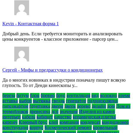
Kevin
-
Контактная форма 1
Добрый день. Если требуется мониторить и анализировать
цены конкруентов - классное приложение - парсер цен...
Сергей
-
Мифы и предрассудки о кондиционерах
Да о многих новинках в индустрии поначалу пишут всякую
глупость. То от Денди кинескопы у...
береза
битум
блок
бревно
брус
вентиляция
вид
волокно
время
вставка
выбор
вытяжка
гвоздь
генератор
гидроизоляция
гипсокартон
грунтовка
двери
дверь
дерево
дизайн
дом
Дом из
термоблоков
древесина
дсп
значение
Изделия из камня
интерьер
кабель
кабинет
качество
керамическая плитка
кирпич
Клееный брус
клей
компания
конденсат
кондиционер
конструкция
корпус
Косметический ремонт
кровельный
профнастил
кровля
кухня
линолеум
материал
материалы