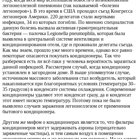
легионеллезной пневмонии (так называемой «болезни
легионеров»). В это время в США проходил съезд Конгресса
легионеров Америки. 220 делегатов стали жертвами
инфекции, 34 из которых погибли. По мнению специалистов
данную болезнь вызвала активная грамотрицательная
бактерия — палочка Legionella pneumophila, которая была
выявлена в центральной системе вентиляции и
кондиционирования отеля, где и проживали делегаты съезда.
Как мы знаем, прошло уже много времени, однако все равно
некоторые опасаются покупать кондиционеры. Так что
разберемся есть ли всё-таки у человека вероятность заразиться
данной инфекцией. Рассмотрим случай, когда кондиционер
установлен в загородном доме. В выше упомянутом случае,
источником массового заболевания стал возбудитель, который
накапливается при благоприятных условиях (температура 30–
35 градусов) в конденсате системы охлаждения. Современные
кондиционеры удаляют этот конденсат сразу, да и конденсат
этот имеет низкую температуру. Поэтому пока не было
выявлено случаев заражения легионеллезом от применения
бытового кондиционера.
Другим же мифом о кондиционерах является то, что фильтры
кондиционеров могут задерживать аэроны (отрицательно
заряженные частицы), и тем самым воздух в помещении
становится мертвым и не полезным для человека. Но на самом