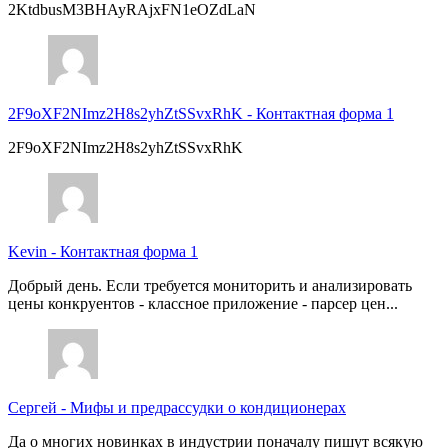
2KtdbusM3BHAyRAjxFN1eOZdLaN
2F9oXF2NImz2H8s2yhZtSSvxRhK
-
Контактная форма 1
2F9oXF2NImz2H8s2yhZtSSvxRhK
Kevin
-
Контактная форма 1
Добрый день. Если требуется мониторить и анализировать
цены конкруентов - классное приложение - парсер цен...
Сергей
-
Мифы и предрассудки о кондиционерах
Да о многих новинках в индустрии поначалу пишут всякую