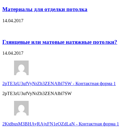
Материалы для отделки потолка
14.04.2017
Глянцевые или матовые натяжные потолки?
14.04.2017
2pTE3zU3ufVyNrZh3ZENAlbl7SW
-
Контактная форма 1
2pTE3zU3ufVyNrZh3ZENAlbl7SW
2KtdbusM3BHAyRAjxFN1eOZdLaN
-
Контактная форма 1