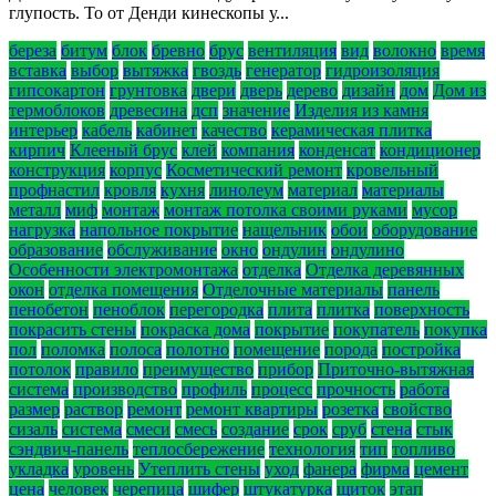
глупость. То от Денди кинескопы у...
береза
битум
блок
бревно
брус
вентиляция
вид
волокно
время
вставка
выбор
вытяжка
гвоздь
генератор
гидроизоляция
гипсокартон
грунтовка
двери
дверь
дерево
дизайн
дом
Дом из
термоблоков
древесина
дсп
значение
Изделия из камня
интерьер
кабель
кабинет
качество
керамическая плитка
кирпич
Клееный брус
клей
компания
конденсат
кондиционер
конструкция
корпус
Косметический ремонт
кровельный
профнастил
кровля
кухня
линолеум
материал
материалы
металл
миф
монтаж
монтаж потолка своими руками
мусор
нагрузка
напольное покрытие
нащельник
обои
оборудование
образование
обслуживание
окно
ондулин
ондулино
Особенности электромонтажа
отделка
Отделка деревянных
окон
отделка помещения
Отделочные материалы
панель
пенобетон
пеноблок
перегородка
плита
плитка
поверхность
покрасить стены
покраска дома
покрытие
покупатель
покупка
пол
поломка
полоса
полотно
помещение
порода
постройка
потолок
правило
преимущество
прибор
Приточно-вытяжная
система
производство
профиль
процесс
прочность
работа
размер
раствор
ремонт
ремонт квартиры
розетка
свойство
сизаль
система
смеси
смесь
создание
срок
сруб
стена
стык
сэндвич-панель
теплосбережение
технология
тип
топливо
укладка
уровень
Утеплить стены
уход
фанера
фирма
цемент
цена
человек
черепица
шифер
штукатурка
щиток
этап