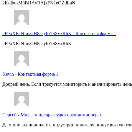
2KtdbusM3BHAyRAjxFN1eOZdLaN
2F9oXF2NImz2H8s2yhZtSSvxRhK
-
Контактная форма 1
2F9oXF2NImz2H8s2yhZtSSvxRhK
Kevin
-
Контактная форма 1
Добрый день. Если требуется мониторить и анализировать цены 
Сергей
-
Мифы и предрассудки о кондиционерах
Да о многих новинках в индустрии поначалу пишут всякую глуп