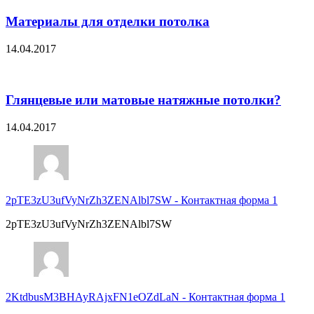
Материалы для отделки потолка
14.04.2017
Глянцевые или матовые натяжные потолки?
14.04.2017
2pTE3zU3ufVyNrZh3ZENAlbl7SW
-
Контактная форма 1
2pTE3zU3ufVyNrZh3ZENAlbl7SW
2KtdbusM3BHAyRAjxFN1eOZdLaN
-
Контактная форма 1