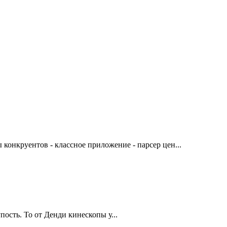
конкруентов - классное приложение - парсер цен...
ость. То от Денди кинескопы у...