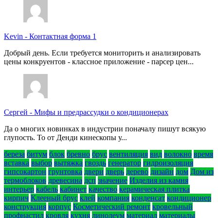
Kevin
-
Контактная форма 1
Добрый день. Если требуется мониторить и анализировать
цены конкруентов - классное приложение - парсер цен...
Сергей
-
Мифы и предрассудки о кондиционерах
Да о многих новинках в индустрии поначалу пишут всякую
глупость. То от Денди кинескопы у...
береза
битум
блок
бревно
брус
вентиляция
вид
волокно
время
вставка
выбор
вытяжка
гвоздь
генератор
гидроизоляция
гипсокартон
грунтовка
двери
дверь
дерево
дизайн
дом
Дом из
термоблоков
древесина
дсп
значение
Изделия из камня
интерьер
кабель
кабинет
качество
керамическая плитка
кирпич
Клееный брус
клей
компания
конденсат
кондиционер
конструкция
корпус
Косметический ремонт
кровельный
профнастил
кровля
кухня
линолеум
материал
материалы