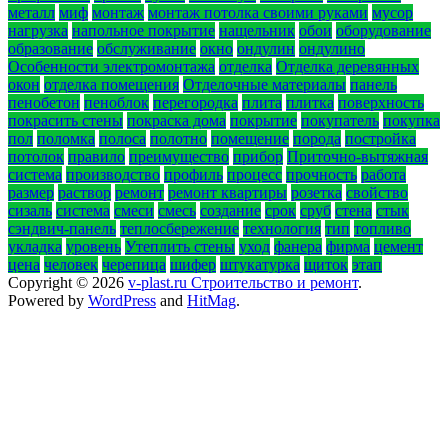
металл
миф
монтаж
монтаж потолка своими руками
мусор
нагрузка
напольное покрытие
нащельник
обои
оборудование
образование
обслуживание
окно
ондулин
ондулино
Особенности электромонтажа
отделка
Отделка деревянных
окон
отделка помещения
Отделочные материалы
панель
пенобетон
пеноблок
перегородка
плита
плитка
поверхность
покрасить стены
покраска дома
покрытие
покупатель
покупка
пол
поломка
полоса
полотно
помещение
порода
постройка
потолок
правило
преимущество
прибор
Приточно-вытяжная
система
производство
профиль
процесс
прочность
работа
размер
раствор
ремонт
ремонт квартиры
розетка
свойство
сизаль
система
смеси
смесь
создание
срок
сруб
стена
стык
сэндвич-панель
теплосбережение
технология
тип
топливо
укладка
уровень
Утеплить стены
уход
фанера
фирма
цемент
цена
человек
черепица
шифер
штукатурка
щиток
этап
Copyright © 2026
v-plast.ru Строительство и ремонт
.
Powered by
WordPress
and
HitMag
.