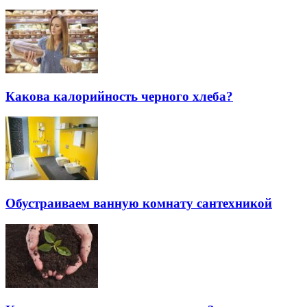
Какова калорийность черного хлеба?
Обустраиваем ванную комнату сантехникой