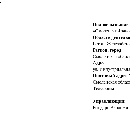
е
Полное название
«Смоленский зав
Область деятельн
Бетон, Железобет
Регион, город:
Смоленская облас
Адрес:
ул. Индустриальная
Почтовый адрес /
Смоленская област
Телефоны:
—
Управляющий:
Бондарь Владими