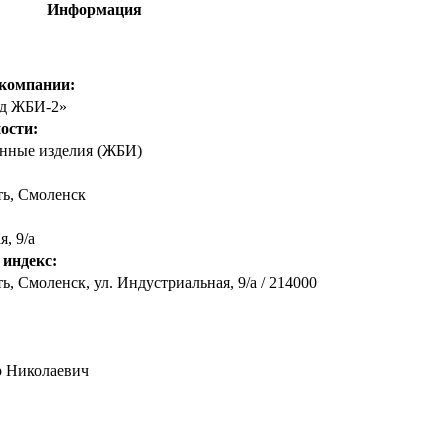
Информация
 компании:
од ЖБИ-2»
ости:
онные изделия (ЖБИ)
ть
,
Смоленск
, 9/а
 индекс:
ь, Смоленск, ул. Индустриальная, 9/а / 214000
р Николаевич