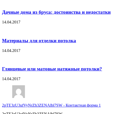
Дачные дома из бруса: достоинства и недостатки
14.04.2017
Материалы для отделки потолка
14.04.2017
Глянцевые или матовые натяжные потолки?
14.04.2017
2pTE3zU3ufVyNrZh3ZENAlbl7SW
-
Контактная форма 1
2pTE3zU3ufVyNrZh3ZENAlbl7SW