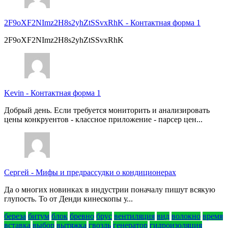
2F9oXF2NImz2H8s2yhZtSSvxRhK
-
Контактная форма 1
2F9oXF2NImz2H8s2yhZtSSvxRhK
Kevin
-
Контактная форма 1
Добрый день. Если требуется мониторить и анализировать
цены конкруентов - классное приложение - парсер цен...
Сергей
-
Мифы и предрассудки о кондиционерах
Да о многих новинках в индустрии поначалу пишут всякую
глупость. То от Денди кинескопы у...
береза
битум
блок
бревно
брус
вентиляция
вид
волокно
время
вставка
выбор
вытяжка
гвоздь
генератор
гидроизоляция