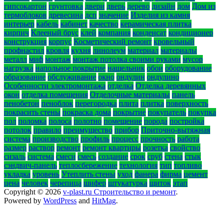
гипсокартон
грунтовка
двери
дверь
дерево
дизайн
дом
Дом из
термоблоков
древесина
дсп
значение
Изделия из камня
интерьер
кабель
кабинет
качество
керамическая плитка
кирпич
Клееный брус
клей
компания
конденсат
кондиционер
конструкция
корпус
Косметический ремонт
кровельный
профнастил
кровля
кухня
линолеум
материал
материалы
металл
миф
монтаж
монтаж потолка своими руками
мусор
нагрузка
напольное покрытие
нащельник
обои
оборудование
образование
обслуживание
окно
ондулин
ондулино
Особенности электромонтажа
отделка
Отделка деревянных
окон
отделка помещения
Отделочные материалы
панель
пенобетон
пеноблок
перегородка
плита
плитка
поверхность
покрасить стены
покраска дома
покрытие
покупатель
покупка
пол
поломка
полоса
полотно
помещение
порода
постройка
потолок
правило
преимущество
прибор
Приточно-вытяжная
система
производство
профиль
процесс
прочность
работа
размер
раствор
ремонт
ремонт квартиры
розетка
свойство
сизаль
система
смеси
смесь
создание
срок
сруб
стена
стык
сэндвич-панель
теплосбережение
технология
тип
топливо
укладка
уровень
Утеплить стены
уход
фанера
фирма
цемент
цена
человек
черепица
шифер
штукатурка
щиток
этап
Copyright © 2026
v-plast.ru Строительство и ремонт
.
Powered by
WordPress
and
HitMag
.