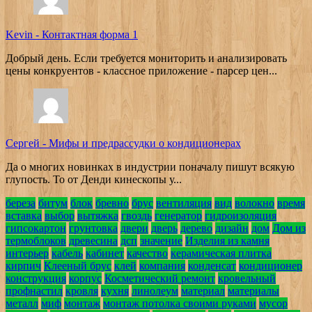
Kevin
-
Контактная форма 1
Добрый день. Если требуется мониторить и анализировать
цены конкруентов - классное приложение - парсер цен...
Сергей
-
Мифы и предрассудки о кондиционерах
Да о многих новинках в индустрии поначалу пишут всякую
глупость. То от Денди кинескопы у...
береза
битум
блок
бревно
брус
вентиляция
вид
волокно
время
вставка
выбор
вытяжка
гвоздь
генератор
гидроизоляция
гипсокартон
грунтовка
двери
дверь
дерево
дизайн
дом
Дом из
термоблоков
древесина
дсп
значение
Изделия из камня
интерьер
кабель
кабинет
качество
керамическая плитка
кирпич
Клееный брус
клей
компания
конденсат
кондиционер
конструкция
корпус
Косметический ремонт
кровельный
профнастил
кровля
кухня
линолеум
материал
материалы
металл
миф
монтаж
монтаж потолка своими руками
мусор