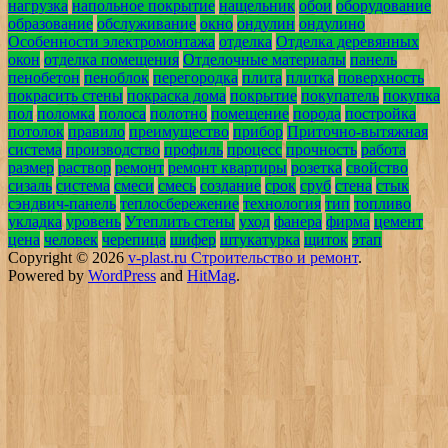
нагрузка
напольное покрытие
нащельник
обои
оборудование
образование
обслуживание
окно
ондулин
ондулино
Особенности электромонтажа
отделка
Отделка деревянных
окон
отделка помещения
Отделочные материалы
панель
пенобетон
пеноблок
перегородка
плита
плитка
поверхность
покрасить стены
покраска дома
покрытие
покупатель
покупка
пол
поломка
полоса
полотно
помещение
порода
постройка
потолок
правило
преимущество
прибор
Приточно-вытяжная
система
производство
профиль
процесс
прочность
работа
размер
раствор
ремонт
ремонт квартиры
розетка
свойство
сизаль
система
смеси
смесь
создание
срок
сруб
стена
стык
сэндвич-панель
теплосбережение
технология
тип
топливо
укладка
уровень
Утеплить стены
уход
фанера
фирма
цемент
цена
человек
черепица
шифер
штукатурка
щиток
этап
Copyright © 2026
v-plast.ru Строительство и ремонт
.
Powered by
WordPress
and
HitMag
.