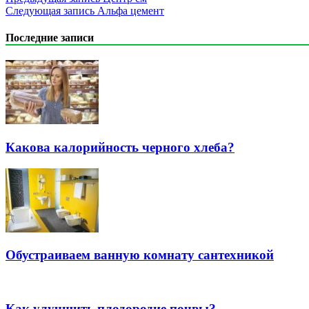
Следующая запись
Альфа цемент
Последние записи
Какова калорийность черного хлеба?
Обустраиваем ванную комнату сантехникой
Как улучшить плодородие почвы?