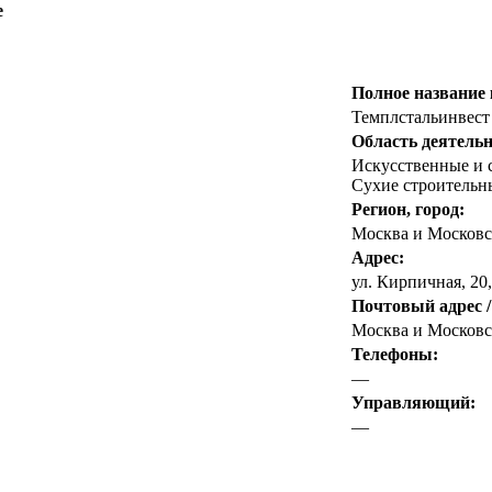
е
Полное название
Темплстальинвест
Область деятельн
Искусственные и 
Сухие строительн
Регион, город:
Москва и Московс
Адрес:
ул. Кирпичная, 20,
Почтовый адрес /
Москва и Московск
Телефоны:
—
Управляющий:
—