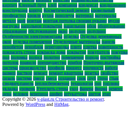
кирпич
Клееный брус
клей
компания
конденсат
кондиционер
конструкция
корпус
Косметический ремонт
кровельный
профнастил
кровля
кухня
линолеум
материал
материалы
металл
миф
монтаж
монтаж потолка своими руками
мусор
нагрузка
напольное покрытие
нащельник
обои
оборудование
образование
обслуживание
окно
ондулин
ондулино
Особенности электромонтажа
отделка
Отделка деревянных
окон
отделка помещения
Отделочные материалы
панель
пенобетон
пеноблок
перегородка
плита
плитка
поверхность
покрасить стены
покраска дома
покрытие
покупатель
покупка
пол
поломка
полоса
полотно
помещение
порода
постройка
потолок
правило
преимущество
прибор
Приточно-вытяжная
система
производство
профиль
процесс
прочность
работа
размер
раствор
ремонт
ремонт квартиры
розетка
свойство
сизаль
система
смеси
смесь
создание
срок
сруб
стена
стык
сэндвич-панель
теплосбережение
технология
тип
топливо
укладка
уровень
Утеплить стены
уход
фанера
фирма
цемент
цена
человек
черепица
шифер
штукатурка
щиток
этап
Copyright © 2026
v-plast.ru Строительство и ремонт
.
Powered by
WordPress
and
HitMag
.