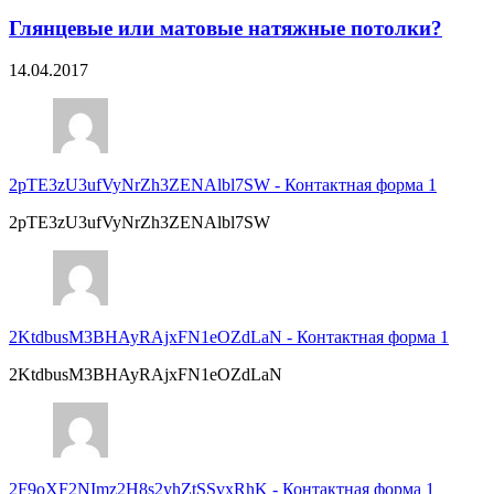
Глянцевые или матовые натяжные потолки?
14.04.2017
2pTE3zU3ufVyNrZh3ZENAlbl7SW
-
Контактная форма 1
2pTE3zU3ufVyNrZh3ZENAlbl7SW
2KtdbusM3BHAyRAjxFN1eOZdLaN
-
Контактная форма 1
2KtdbusM3BHAyRAjxFN1eOZdLaN
2F9oXF2NImz2H8s2yhZtSSvxRhK
-
Контактная форма 1