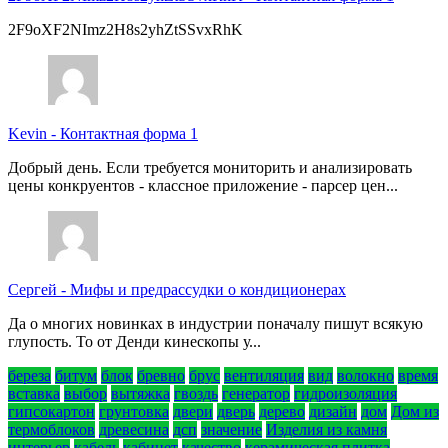
2F9oXF2NImz2H8s2yhZtSSvxRhK
Kevin
-
Контактная форма 1
Добрый день. Если требуется мониторить и анализировать
цены конкруентов - классное приложение - парсер цен...
Сергей
-
Мифы и предрассудки о кондиционерах
Да о многих новинках в индустрии поначалу пишут всякую
глупость. То от Денди кинескопы у...
береза
битум
блок
бревно
брус
вентиляция
вид
волокно
время
вставка
выбор
вытяжка
гвоздь
генератор
гидроизоляция
гипсокартон
грунтовка
двери
дверь
дерево
дизайн
дом
Дом из
термоблоков
древесина
дсп
значение
Изделия из камня
интерьер
кабель
кабинет
качество
керамическая плитка