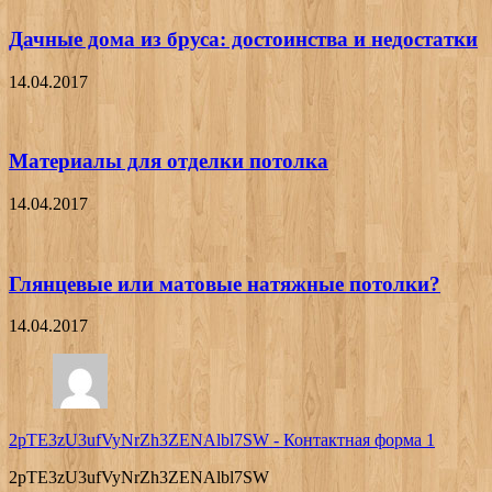
Дачные дома из бруса: достоинства и недостатки
14.04.2017
Материалы для отделки потолка
14.04.2017
Глянцевые или матовые натяжные потолки?
14.04.2017
2pTE3zU3ufVyNrZh3ZENAlbl7SW
-
Контактная форма 1
2pTE3zU3ufVyNrZh3ZENAlbl7SW