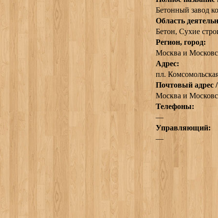
Бетонный завод к
Область деятельн
Бетон, Сухие стр
Регион, город:
Москва и Московс
Адрес:
пл. Комсомольская,
Почтовый адрес /
Москва и Московск
Телефоны:
—
Управляющий:
—