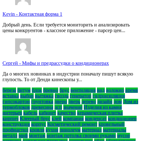
Kevin
-
Контактная форма 1
Добрый день. Если требуется мониторить и анализировать
цены конкруентов - классное приложение - парсер цен...
Сергей
-
Мифы и предрассудки о кондиционерах
Да о многих новинках в индустрии поначалу пишут всякую
глупость. То от Денди кинескопы у...
береза
битум
блок
бревно
брус
вентиляция
вид
волокно
время
вставка
выбор
вытяжка
гвоздь
генератор
гидроизоляция
гипсокартон
грунтовка
двери
дверь
дерево
дизайн
дом
Дом из
термоблоков
древесина
дсп
значение
Изделия из камня
интерьер
кабель
кабинет
качество
керамическая плитка
кирпич
Клееный брус
клей
компания
конденсат
кондиционер
конструкция
корпус
Косметический ремонт
кровельный
профнастил
кровля
кухня
линолеум
материал
материалы
металл
миф
монтаж
монтаж потолка своими руками
мусор