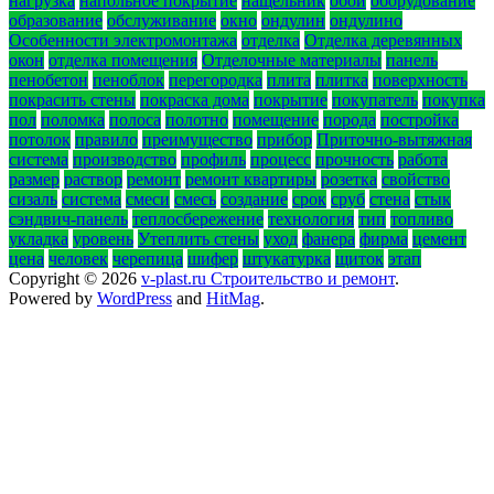
нагрузка
напольное покрытие
нащельник
обои
оборудование
образование
обслуживание
окно
ондулин
ондулино
Особенности электромонтажа
отделка
Отделка деревянных
окон
отделка помещения
Отделочные материалы
панель
пенобетон
пеноблок
перегородка
плита
плитка
поверхность
покрасить стены
покраска дома
покрытие
покупатель
покупка
пол
поломка
полоса
полотно
помещение
порода
постройка
потолок
правило
преимущество
прибор
Приточно-вытяжная
система
производство
профиль
процесс
прочность
работа
размер
раствор
ремонт
ремонт квартиры
розетка
свойство
сизаль
система
смеси
смесь
создание
срок
сруб
стена
стык
сэндвич-панель
теплосбережение
технология
тип
топливо
укладка
уровень
Утеплить стены
уход
фанера
фирма
цемент
цена
человек
черепица
шифер
штукатурка
щиток
этап
Copyright © 2026
v-plast.ru Строительство и ремонт
.
Powered by
WordPress
and
HitMag
.