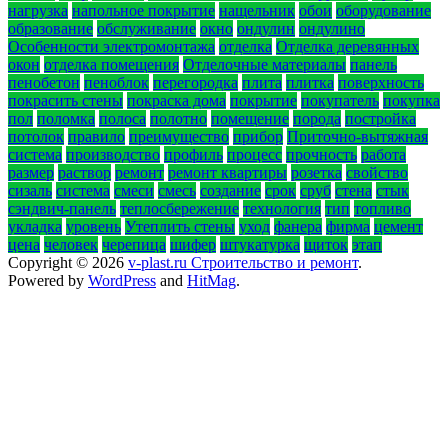
нагрузка
напольное покрытие
нащельник
обои
оборудование
образование
обслуживание
окно
ондулин
ондулино
Особенности электромонтажа
отделка
Отделка деревянных
окон
отделка помещения
Отделочные материалы
панель
пенобетон
пеноблок
перегородка
плита
плитка
поверхность
покрасить стены
покраска дома
покрытие
покупатель
покупка
пол
поломка
полоса
полотно
помещение
порода
постройка
потолок
правило
преимущество
прибор
Приточно-вытяжная
система
производство
профиль
процесс
прочность
работа
размер
раствор
ремонт
ремонт квартиры
розетка
свойство
сизаль
система
смеси
смесь
создание
срок
сруб
стена
стык
сэндвич-панель
теплосбережение
технология
тип
топливо
укладка
уровень
Утеплить стены
уход
фанера
фирма
цемент
цена
человек
черепица
шифер
штукатурка
щиток
этап
Copyright © 2026
v-plast.ru Строительство и ремонт
.
Powered by
WordPress
and
HitMag
.