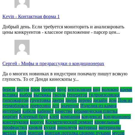
Kevin
-
Контактная форма 1
Добрый день. Если требуется мониторить и анализировать
цены конкруентов - классное приложение - парсер цен...
Сергей
-
Мифы и предрассудки о кондиционерах
Да о многих новинках в индустрии поначалу пишут всякую
глупость. То от Денди кинескопы у...
береза
битум
блок
бревно
брус
вентиляция
вид
волокно
время
вставка
выбор
вытяжка
гвоздь
генератор
гидроизоляция
гипсокартон
грунтовка
двери
дверь
дерево
дизайн
дом
Дом из
термоблоков
древесина
дсп
значение
Изделия из камня
интерьер
кабель
кабинет
качество
керамическая плитка
кирпич
Клееный брус
клей
компания
конденсат
кондиционер
конструкция
корпус
Косметический ремонт
кровельный
профнастил
кровля
кухня
линолеум
материал
материалы
металл
миф
монтаж
монтаж потолка своими руками
мусор