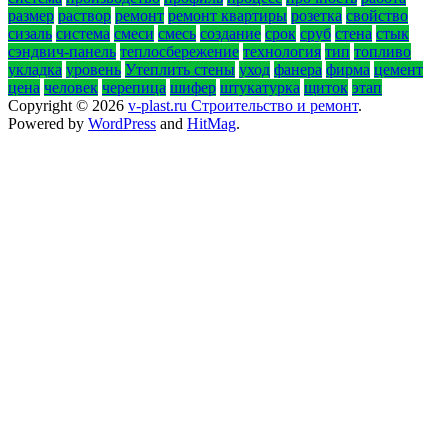
размер
раствор
ремонт
ремонт квартиры
розетка
свойство
сизаль
система
смеси
смесь
создание
срок
сруб
стена
стык
сэндвич-панель
теплосбережение
технология
тип
топливо
укладка
уровень
Утеплить стены
уход
фанера
фирма
цемент
цена
человек
черепица
шифер
штукатурка
щиток
этап
Copyright © 2026
v-plast.ru Строительство и ремонт
.
Powered by
WordPress
and
HitMag
.