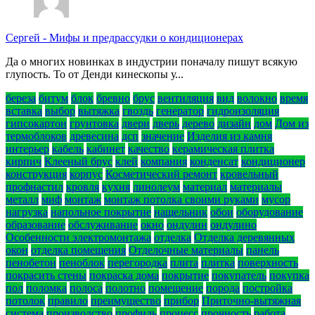
Сергей
-
Мифы и предрассудки о кондиционерах
Да о многих новинках в индустрии поначалу пишут всякую
глупость. То от Денди кинескопы у...
береза
битум
блок
бревно
брус
вентиляция
вид
волокно
время
вставка
выбор
вытяжка
гвоздь
генератор
гидроизоляция
гипсокартон
грунтовка
двери
дверь
дерево
дизайн
дом
Дом из
термоблоков
древесина
дсп
значение
Изделия из камня
интерьер
кабель
кабинет
качество
керамическая плитка
кирпич
Клееный брус
клей
компания
конденсат
кондиционер
конструкция
корпус
Косметический ремонт
кровельный
профнастил
кровля
кухня
линолеум
материал
материалы
металл
миф
монтаж
монтаж потолка своими руками
мусор
нагрузка
напольное покрытие
нащельник
обои
оборудование
образование
обслуживание
окно
ондулин
ондулино
Особенности электромонтажа
отделка
Отделка деревянных
окон
отделка помещения
Отделочные материалы
панель
пенобетон
пеноблок
перегородка
плита
плитка
поверхность
покрасить стены
покраска дома
покрытие
покупатель
покупка
пол
поломка
полоса
полотно
помещение
порода
постройка
потолок
правило
преимущество
прибор
Приточно-вытяжная
система
производство
профиль
процесс
прочность
работа