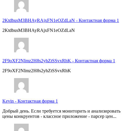
2KtdbusM3BHAyRAjxFN1eOZdLaN
-
Контактная форма 1
2KtdbusM3BHAyRAjxFN1eOZdLaN
2F9oXF2NImz2H8s2yhZtSSvxRhK
-
Контактная форма 1
2F9oXF2NImz2H8s2yhZtSSvxRhK
Kevin
-
Контактная форма 1
Добрый день. Если требуется мониторить и анализировать
цены конкруентов - классное приложение - парсер цен...