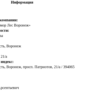
Информация
 компании:
омор Лес Воронеж»
ости:
лы
сть
,
Воронеж
 21/а
 индекс:
ть, Воронеж, просп. Патриотов, 21/а / 394065
рсентьевич