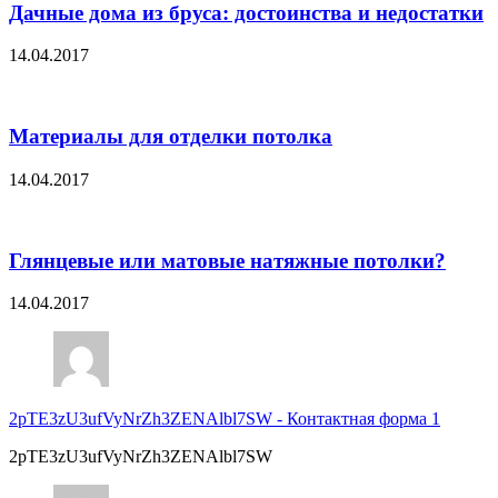
Дачные дома из бруса: достоинства и недостатки
14.04.2017
Материалы для отделки потолка
14.04.2017
Глянцевые или матовые натяжные потолки?
14.04.2017
2pTE3zU3ufVyNrZh3ZENAlbl7SW
-
Контактная форма 1
2pTE3zU3ufVyNrZh3ZENAlbl7SW