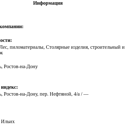
Информация
 компании:
ости:
Лес, пиломатериалы, Столярные изделия, строительный и
аж
ь
,
Ростов-на-Дону
 индекс:
, Ростов-на-Дону, пер. Нефтяной, 4/а / —
 Ильиx