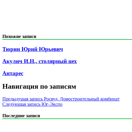
Похожие записи
Тюрин Юрий Юрьевич
Акулич И.Н., столярный цех
Антарес
Навигация по записям
Предыдущая запись
Росвуд, Домостроительный комбинат
Следующая запись
Юг-Экспо
Последние записи