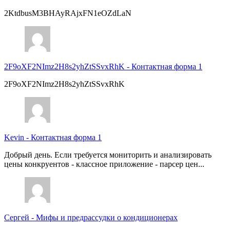
2KtdbusM3BHAyRAjxFN1eOZdLaN
2F9oXF2NImz2H8s2yhZtSSvxRhK
-
Контактная форма 1
2F9oXF2NImz2H8s2yhZtSSvxRhK
Kevin
-
Контактная форма 1
Добрый день. Если требуется мониторить и анализировать
цены конкруентов - классное приложение - парсер цен...
Сергей
-
Мифы и предрассудки о кондиционерах