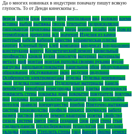
Да о многих новинках в индустрии поначалу пишут всякую
глупость. То от Денди кинескопы у...
береза
битум
блок
бревно
брус
вентиляция
вид
волокно
время
вставка
выбор
вытяжка
гвоздь
генератор
гидроизоляция
гипсокартон
грунтовка
двери
дверь
дерево
дизайн
дом
Дом из
термоблоков
древесина
дсп
значение
Изделия из камня
интерьер
кабель
кабинет
качество
керамическая плитка
кирпич
Клееный брус
клей
компания
конденсат
кондиционер
конструкция
корпус
Косметический ремонт
кровельный
профнастил
кровля
кухня
линолеум
материал
материалы
металл
миф
монтаж
монтаж потолка своими руками
мусор
нагрузка
напольное покрытие
нащельник
обои
оборудование
образование
обслуживание
окно
ондулин
ондулино
Особенности электромонтажа
отделка
Отделка деревянных
окон
отделка помещения
Отделочные материалы
панель
пенобетон
пеноблок
перегородка
плита
плитка
поверхность
покрасить стены
покраска дома
покрытие
покупатель
покупка
пол
поломка
полоса
полотно
помещение
порода
постройка
потолок
правило
преимущество
прибор
Приточно-вытяжная
система
производство
профиль
процесс
прочность
работа
размер
раствор
ремонт
ремонт квартиры
розетка
свойство
сизаль
система
смеси
смесь
создание
срок
сруб
стена
стык
сэндвич-панель
теплосбережение
технология
тип
топливо
укладка
уровень
Утеплить стены
уход
фанера
фирма
цемент