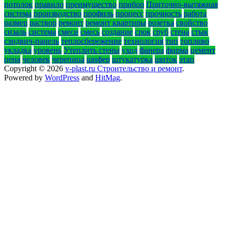
потолок
правило
преимущество
прибор
Приточно-вытяжная
система
производство
профиль
процесс
прочность
работа
размер
раствор
ремонт
ремонт квартиры
розетка
свойство
сизаль
система
смеси
смесь
создание
срок
сруб
стена
стык
сэндвич-панель
теплосбережение
технология
тип
топливо
укладка
уровень
Утеплить стены
уход
фанера
фирма
цемент
цена
человек
черепица
шифер
штукатурка
щиток
этап
Copyright © 2026
v-plast.ru Строительство и ремонт
.
Powered by
WordPress
and
HitMag
.