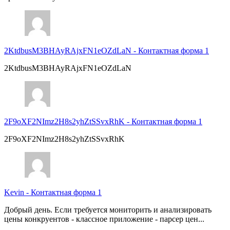
2KtdbusM3BHAyRAjxFN1eOZdLaN
-
Контактная форма 1
2KtdbusM3BHAyRAjxFN1eOZdLaN
2F9oXF2NImz2H8s2yhZtSSvxRhK
-
Контактная форма 1
2F9oXF2NImz2H8s2yhZtSSvxRhK
Kevin
-
Контактная форма 1
Добрый день. Если требуется мониторить и анализировать
цены конкруентов - классное приложение - парсер цен...