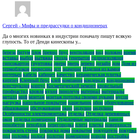
Сергей
-
Мифы и предрассудки о кондиционерах
Да о многих новинках в индустрии поначалу пишут всякую
глупость. То от Денди кинескопы у...
береза
битум
блок
бревно
брус
вентиляция
вид
волокно
время
вставка
выбор
вытяжка
гвоздь
генератор
гидроизоляция
гипсокартон
грунтовка
двери
дверь
дерево
дизайн
дом
Дом из
термоблоков
древесина
дсп
значение
Изделия из камня
интерьер
кабель
кабинет
качество
керамическая плитка
кирпич
Клееный брус
клей
компания
конденсат
кондиционер
конструкция
корпус
Косметический ремонт
кровельный
профнастил
кровля
кухня
линолеум
материал
материалы
металл
миф
монтаж
монтаж потолка своими руками
мусор
нагрузка
напольное покрытие
нащельник
обои
оборудование
образование
обслуживание
окно
ондулин
ондулино
Особенности электромонтажа
отделка
Отделка деревянных
окон
отделка помещения
Отделочные материалы
панель
пенобетон
пеноблок
перегородка
плита
плитка
поверхность
покрасить стены
покраска дома
покрытие
покупатель
покупка
пол
поломка
полоса
полотно
помещение
порода
постройка