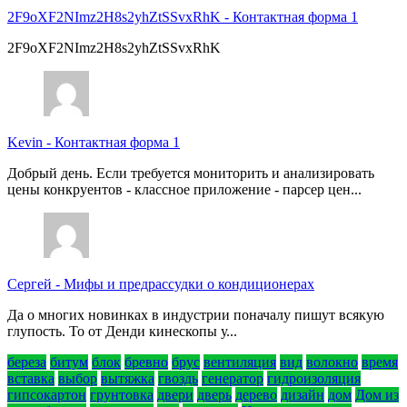
2F9oXF2NImz2H8s2yhZtSSvxRhK
-
Контактная форма 1
2F9oXF2NImz2H8s2yhZtSSvxRhK
Kevin
-
Контактная форма 1
Добрый день. Если требуется мониторить и анализировать
цены конкруентов - классное приложение - парсер цен...
Сергей
-
Мифы и предрассудки о кондиционерах
Да о многих новинках в индустрии поначалу пишут всякую
глупость. То от Денди кинескопы у...
береза
битум
блок
бревно
брус
вентиляция
вид
волокно
время
вставка
выбор
вытяжка
гвоздь
генератор
гидроизоляция
гипсокартон
грунтовка
двери
дверь
дерево
дизайн
дом
Дом из