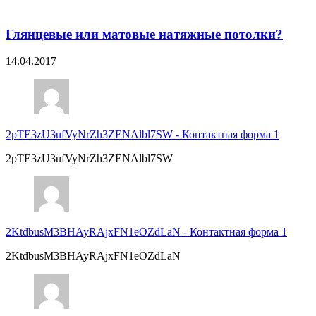
Глянцевые или матовые натяжные потолки?
14.04.2017
2pTE3zU3ufVyNrZh3ZENAlbl7SW
-
Контактная форма 1
2pTE3zU3ufVyNrZh3ZENAlbl7SW
2KtdbusM3BHAyRAjxFN1eOZdLaN
-
Контактная форма 1
2KtdbusM3BHAyRAjxFN1eOZdLaN