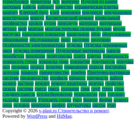
термоблоков
древесина
дсп
значение
Изделия из камня
интерьер
кабель
кабинет
качество
керамическая плитка
кирпич
Клееный брус
клей
компания
конденсат
кондиционер
конструкция
корпус
Косметический ремонт
кровельный
профнастил
кровля
кухня
линолеум
материал
материалы
металл
миф
монтаж
монтаж потолка своими руками
мусор
нагрузка
напольное покрытие
нащельник
обои
оборудование
образование
обслуживание
окно
ондулин
ондулино
Особенности электромонтажа
отделка
Отделка деревянных
окон
отделка помещения
Отделочные материалы
панель
пенобетон
пеноблок
перегородка
плита
плитка
поверхность
покрасить стены
покраска дома
покрытие
покупатель
покупка
пол
поломка
полоса
полотно
помещение
порода
постройка
потолок
правило
преимущество
прибор
Приточно-вытяжная
система
производство
профиль
процесс
прочность
работа
размер
раствор
ремонт
ремонт квартиры
розетка
свойство
сизаль
система
смеси
смесь
создание
срок
сруб
стена
стык
сэндвич-панель
теплосбережение
технология
тип
топливо
укладка
уровень
Утеплить стены
уход
фанера
фирма
цемент
цена
человек
черепица
шифер
штукатурка
щиток
этап
Copyright © 2026
v-plast.ru Строительство и ремонт
.
Powered by
WordPress
and
HitMag
.