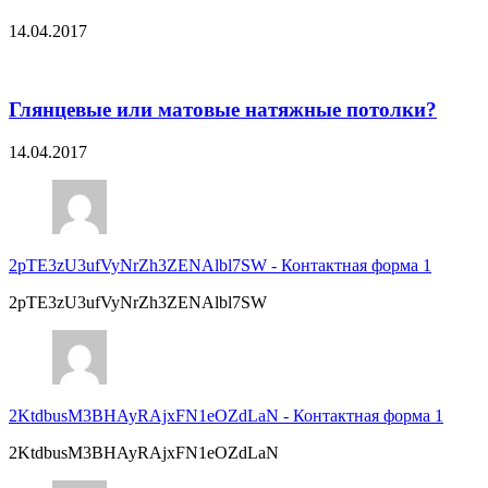
14.04.2017
Глянцевые или матовые натяжные потолки?
14.04.2017
2pTE3zU3ufVyNrZh3ZENAlbl7SW
-
Контактная форма 1
2pTE3zU3ufVyNrZh3ZENAlbl7SW
2KtdbusM3BHAyRAjxFN1eOZdLaN
-
Контактная форма 1
2KtdbusM3BHAyRAjxFN1eOZdLaN