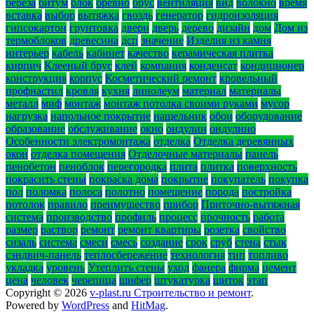
береза
битум
блок
бревно
брус
вентиляция
вид
волокно
время
вставка
выбор
вытяжка
гвоздь
генератор
гидроизоляция
гипсокартон
грунтовка
двери
дверь
дерево
дизайн
дом
Дом из
термоблоков
древесина
дсп
значение
Изделия из камня
интерьер
кабель
кабинет
качество
керамическая плитка
кирпич
Клееный брус
клей
компания
конденсат
кондиционер
конструкция
корпус
Косметический ремонт
кровельный
профнастил
кровля
кухня
линолеум
материал
материалы
металл
миф
монтаж
монтаж потолка своими руками
мусор
нагрузка
напольное покрытие
нащельник
обои
оборудование
образование
обслуживание
окно
ондулин
ондулино
Особенности электромонтажа
отделка
Отделка деревянных
окон
отделка помещения
Отделочные материалы
панель
пенобетон
пеноблок
перегородка
плита
плитка
поверхность
покрасить стены
покраска дома
покрытие
покупатель
покупка
пол
поломка
полоса
полотно
помещение
порода
постройка
потолок
правило
преимущество
прибор
Приточно-вытяжная
система
производство
профиль
процесс
прочность
работа
размер
раствор
ремонт
ремонт квартиры
розетка
свойство
сизаль
система
смеси
смесь
создание
срок
сруб
стена
стык
сэндвич-панель
теплосбережение
технология
тип
топливо
укладка
уровень
Утеплить стены
уход
фанера
фирма
цемент
цена
человек
черепица
шифер
штукатурка
щиток
этап
Copyright © 2026
v-plast.ru Строительство и ремонт
.
Powered by
WordPress
and
HitMag
.