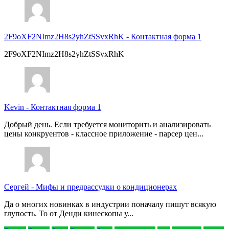
2F9oXF2NImz2H8s2yhZtSSvxRhK
-
Контактная форма 1
2F9oXF2NImz2H8s2yhZtSSvxRhK
Kevin
-
Контактная форма 1
Добрый день. Если требуется мониторить и анализировать
цены конкруентов - классное приложение - парсер цен...
Сергей
-
Мифы и предрассудки о кондиционерах
Да о многих новинках в индустрии поначалу пишут всякую
глупость. То от Денди кинескопы у...