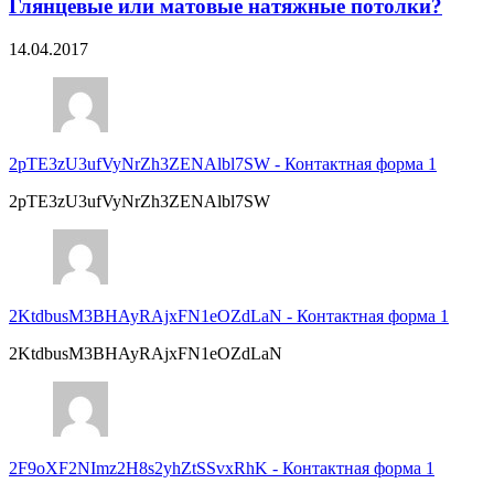
Глянцевые или матовые натяжные потолки?
14.04.2017
2pTE3zU3ufVyNrZh3ZENAlbl7SW
-
Контактная форма 1
2pTE3zU3ufVyNrZh3ZENAlbl7SW
2KtdbusM3BHAyRAjxFN1eOZdLaN
-
Контактная форма 1
2KtdbusM3BHAyRAjxFN1eOZdLaN
2F9oXF2NImz2H8s2yhZtSSvxRhK
-
Контактная форма 1