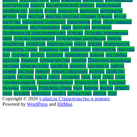
конструкция
корпус
Косметический ремонт
кровельный
профнастил
кровля
кухня
линолеум
материал
материалы
металл
миф
монтаж
монтаж потолка своими руками
мусор
нагрузка
напольное покрытие
нащельник
обои
оборудование
образование
обслуживание
окно
ондулин
ондулино
Особенности электромонтажа
отделка
Отделка деревянных
окон
отделка помещения
Отделочные материалы
панель
пенобетон
пеноблок
перегородка
плита
плитка
поверхность
покрасить стены
покраска дома
покрытие
покупатель
покупка
пол
поломка
полоса
полотно
помещение
порода
постройка
потолок
правило
преимущество
прибор
Приточно-вытяжная
система
производство
профиль
процесс
прочность
работа
размер
раствор
ремонт
ремонт квартиры
розетка
свойство
сизаль
система
смеси
смесь
создание
срок
сруб
стена
стык
сэндвич-панель
теплосбережение
технология
тип
топливо
укладка
уровень
Утеплить стены
уход
фанера
фирма
цемент
цена
человек
черепица
шифер
штукатурка
щиток
этап
Copyright © 2026
v-plast.ru Строительство и ремонт
.
Powered by
WordPress
and
HitMag
.