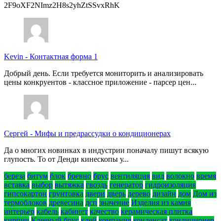
2F9oXF2NImz2H8s2yhZtSSvxRhK
Kevin
-
Контактная форма 1
Добрый день. Если требуется мониторить и анализировать
цены конкруентов - классное приложение - парсер цен...
Сергей
-
Мифы и предрассудки о кондиционерах
Да о многих новинках в индустрии поначалу пишут всякую
глупость. То от Денди кинескопы у...
береза
битум
блок
бревно
брус
вентиляция
вид
волокно
время
вставка
выбор
вытяжка
гвоздь
генератор
гидроизоляция
гипсокартон
грунтовка
двери
дверь
дерево
дизайн
дом
Дом из
термоблоков
древесина
дсп
значение
Изделия из камня
интерьер
кабель
кабинет
качество
керамическая плитка
кирпич
Клееный брус
клей
компания
конденсат
кондиционер