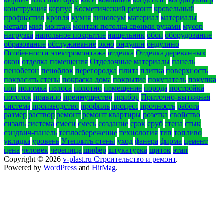
конструкция
корпус
Косметический ремонт
кровельный
профнастил
кровля
кухня
линолеум
материал
материалы
металл
миф
монтаж
монтаж потолка своими руками
мусор
нагрузка
напольное покрытие
нащельник
обои
оборудование
образование
обслуживание
окно
ондулин
ондулино
Особенности электромонтажа
отделка
Отделка деревянных
окон
отделка помещения
Отделочные материалы
панель
пенобетон
пеноблок
перегородка
плита
плитка
поверхность
покрасить стены
покраска дома
покрытие
покупатель
покупка
пол
поломка
полоса
полотно
помещение
порода
постройка
потолок
правило
преимущество
прибор
Приточно-вытяжная
система
производство
профиль
процесс
прочность
работа
размер
раствор
ремонт
ремонт квартиры
розетка
свойство
сизаль
система
смеси
смесь
создание
срок
сруб
стена
стык
сэндвич-панель
теплосбережение
технология
тип
топливо
укладка
уровень
Утеплить стены
уход
фанера
фирма
цемент
цена
человек
черепица
шифер
штукатурка
щиток
этап
Copyright © 2026
v-plast.ru Строительство и ремонт
.
Powered by
WordPress
and
HitMag
.