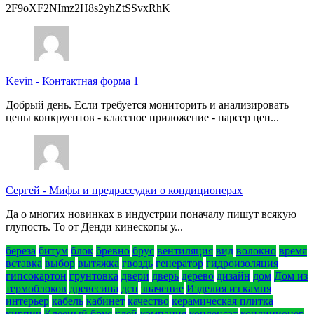
2F9oXF2NImz2H8s2yhZtSSvxRhK
Kevin
-
Контактная форма 1
Добрый день. Если требуется мониторить и анализировать
цены конкруентов - классное приложение - парсер цен...
Сергей
-
Мифы и предрассудки о кондиционерах
Да о многих новинках в индустрии поначалу пишут всякую
глупость. То от Денди кинескопы у...
береза
битум
блок
бревно
брус
вентиляция
вид
волокно
время
вставка
выбор
вытяжка
гвоздь
генератор
гидроизоляция
гипсокартон
грунтовка
двери
дверь
дерево
дизайн
дом
Дом из
термоблоков
древесина
дсп
значение
Изделия из камня
интерьер
кабель
кабинет
качество
керамическая плитка
кирпич
Клееный брус
клей
компания
конденсат
кондиционер