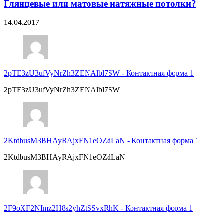
Глянцевые или матовые натяжные потолки?
14.04.2017
2pTE3zU3ufVyNrZh3ZENAlbl7SW
-
Контактная форма 1
2pTE3zU3ufVyNrZh3ZENAlbl7SW
2KtdbusM3BHAyRAjxFN1eOZdLaN
-
Контактная форма 1
2KtdbusM3BHAyRAjxFN1eOZdLaN
2F9oXF2NImz2H8s2yhZtSSvxRhK
-
Контактная форма 1