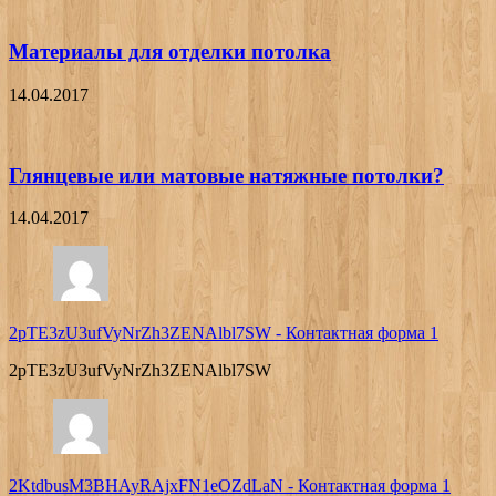
Материалы для отделки потолка
14.04.2017
Глянцевые или матовые натяжные потолки?
14.04.2017
2pTE3zU3ufVyNrZh3ZENAlbl7SW
-
Контактная форма 1
2pTE3zU3ufVyNrZh3ZENAlbl7SW
2KtdbusM3BHAyRAjxFN1eOZdLaN
-
Контактная форма 1