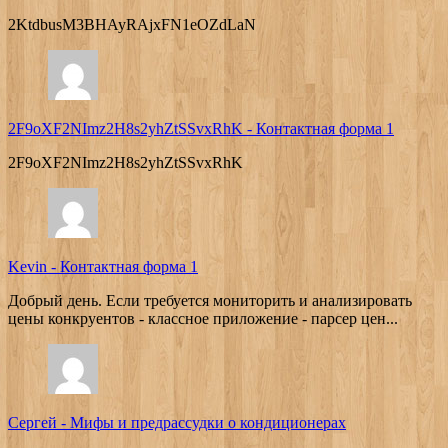
2KtdbusM3BHAyRAjxFN1eOZdLaN
2F9oXF2NImz2H8s2yhZtSSvxRhK
-
Контактная форма 1
2F9oXF2NImz2H8s2yhZtSSvxRhK
Kevin
-
Контактная форма 1
Добрый день. Если требуется мониторить и анализировать
цены конкруентов - классное приложение - парсер цен...
Сергей
-
Мифы и предрассудки о кондиционерах