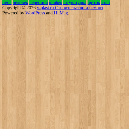
цена
человек
черепица
шифер
штукатурка
щиток
этап
Copyright © 2026
v-plast.ru Строительство и ремонт
.
Powered by
WordPress
and
HitMag
.