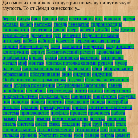
Да о многих новинках в индустрии поначалу пишут всякую
глупость. То от Денди кинескопы у...
береза
битум
блок
бревно
брус
вентиляция
вид
волокно
время
вставка
выбор
вытяжка
гвоздь
генератор
гидроизоляция
гипсокартон
грунтовка
двери
дверь
дерево
дизайн
дом
Дом из
термоблоков
древесина
дсп
значение
Изделия из камня
интерьер
кабель
кабинет
качество
керамическая плитка
кирпич
Клееный брус
клей
компания
конденсат
кондиционер
конструкция
корпус
Косметический ремонт
кровельный
профнастил
кровля
кухня
линолеум
материал
материалы
металл
миф
монтаж
монтаж потолка своими руками
мусор
нагрузка
напольное покрытие
нащельник
обои
оборудование
образование
обслуживание
окно
ондулин
ондулино
Особенности электромонтажа
отделка
Отделка деревянных
окон
отделка помещения
Отделочные материалы
панель
пенобетон
пеноблок
перегородка
плита
плитка
поверхность
покрасить стены
покраска дома
покрытие
покупатель
покупка
пол
поломка
полоса
полотно
помещение
порода
постройка
потолок
правило
преимущество
прибор
Приточно-вытяжная
система
производство
профиль
процесс
прочность
работа
размер
раствор
ремонт
ремонт квартиры
розетка
свойство
сизаль
система
смеси
смесь
создание
срок
сруб
стена
стык
сэндвич-панель
теплосбережение
технология
тип
топливо
укладка
уровень
Утеплить стены
уход
фанера
фирма
цемент