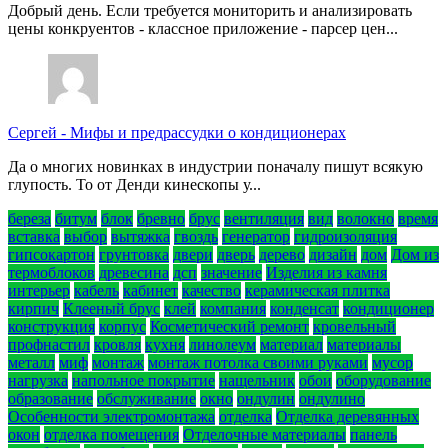
Добрый день. Если требуется мониторить и анализировать
цены конкруентов - классное приложение - парсер цен...
Сергей
-
Мифы и предрассудки о кондиционерах
Да о многих новинках в индустрии поначалу пишут всякую
глупость. То от Денди кинескопы у...
береза
битум
блок
бревно
брус
вентиляция
вид
волокно
время
вставка
выбор
вытяжка
гвоздь
генератор
гидроизоляция
гипсокартон
грунтовка
двери
дверь
дерево
дизайн
дом
Дом из
термоблоков
древесина
дсп
значение
Изделия из камня
интерьер
кабель
кабинет
качество
керамическая плитка
кирпич
Клееный брус
клей
компания
конденсат
кондиционер
конструкция
корпус
Косметический ремонт
кровельный
профнастил
кровля
кухня
линолеум
материал
материалы
металл
миф
монтаж
монтаж потолка своими руками
мусор
нагрузка
напольное покрытие
нащельник
обои
оборудование
образование
обслуживание
окно
ондулин
ондулино
Особенности электромонтажа
отделка
Отделка деревянных
окон
отделка помещения
Отделочные материалы
панель