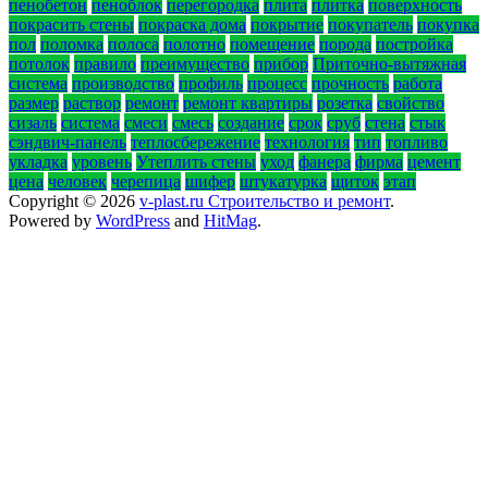
пенобетон
пеноблок
перегородка
плита
плитка
поверхность
покрасить стены
покраска дома
покрытие
покупатель
покупка
пол
поломка
полоса
полотно
помещение
порода
постройка
потолок
правило
преимущество
прибор
Приточно-вытяжная
система
производство
профиль
процесс
прочность
работа
размер
раствор
ремонт
ремонт квартиры
розетка
свойство
сизаль
система
смеси
смесь
создание
срок
сруб
стена
стык
сэндвич-панель
теплосбережение
технология
тип
топливо
укладка
уровень
Утеплить стены
уход
фанера
фирма
цемент
цена
человек
черепица
шифер
штукатурка
щиток
этап
Copyright © 2026
v-plast.ru Строительство и ремонт
.
Powered by
WordPress
and
HitMag
.