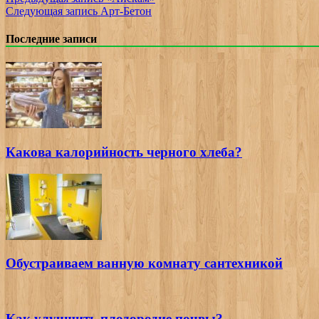
Следующая запись
Арт-Бетон
Последние записи
Какова калорийность черного хлеба?
Обустраиваем ванную комнату сантехникой
Как улучшить плодородие почвы?