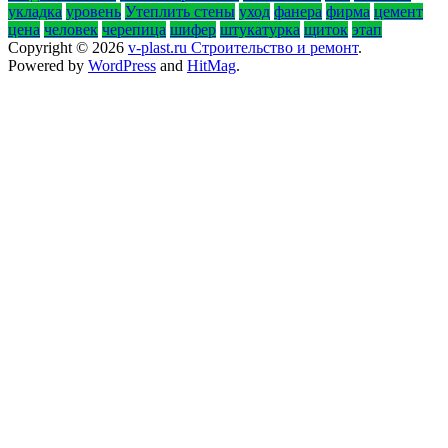
укладка
уровень
Утеплить стены
уход
фанера
фирма
цемент
цена
человек
черепица
шифер
штукатурка
щиток
этап
Copyright © 2026
v-plast.ru Строительство и ремонт
.
Powered by
WordPress
and
HitMag
.