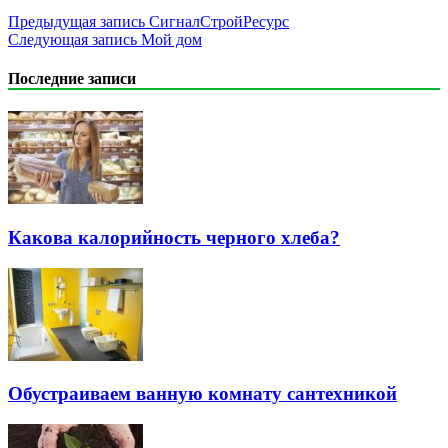
Предыдущая запись
СигналСтройРесурс
Следующая запись
Мой дом
Последние записи
Какова калорийность черного хлеба?
Обустраиваем ванную комнату сантехникой