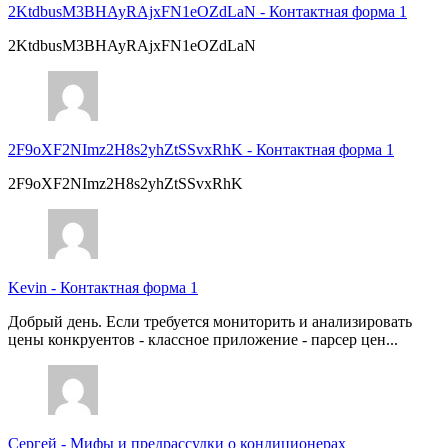
2KtdbusM3BHAyRAjxFN1eOZdLaN
-
Контактная форма 1
2KtdbusM3BHAyRAjxFN1eOZdLaN
2F9oXF2NImz2H8s2yhZtSSvxRhK
-
Контактная форма 1
2F9oXF2NImz2H8s2yhZtSSvxRhK
Kevin
-
Контактная форма 1
Добрый день. Если требуется мониторить и анализировать
цены конкруентов - классное приложение - парсер цен...
Сергей
-
Мифы и предрассудки о кондиционерах