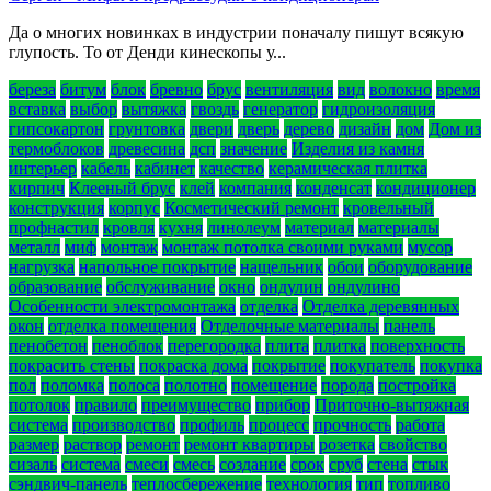
Да о многих новинках в индустрии поначалу пишут всякую
глупость. То от Денди кинескопы у...
береза
битум
блок
бревно
брус
вентиляция
вид
волокно
время
вставка
выбор
вытяжка
гвоздь
генератор
гидроизоляция
гипсокартон
грунтовка
двери
дверь
дерево
дизайн
дом
Дом из
термоблоков
древесина
дсп
значение
Изделия из камня
интерьер
кабель
кабинет
качество
керамическая плитка
кирпич
Клееный брус
клей
компания
конденсат
кондиционер
конструкция
корпус
Косметический ремонт
кровельный
профнастил
кровля
кухня
линолеум
материал
материалы
металл
миф
монтаж
монтаж потолка своими руками
мусор
нагрузка
напольное покрытие
нащельник
обои
оборудование
образование
обслуживание
окно
ондулин
ондулино
Особенности электромонтажа
отделка
Отделка деревянных
окон
отделка помещения
Отделочные материалы
панель
пенобетон
пеноблок
перегородка
плита
плитка
поверхность
покрасить стены
покраска дома
покрытие
покупатель
покупка
пол
поломка
полоса
полотно
помещение
порода
постройка
потолок
правило
преимущество
прибор
Приточно-вытяжная
система
производство
профиль
процесс
прочность
работа
размер
раствор
ремонт
ремонт квартиры
розетка
свойство
сизаль
система
смеси
смесь
создание
срок
сруб
стена
стык
сэндвич-панель
теплосбережение
технология
тип
топливо