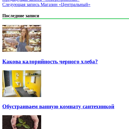
Следующая запись
Магазин «Центральный»
Последние записи
Какова калорийность черного хлеба?
Обустраиваем ванную комнату сантехникой