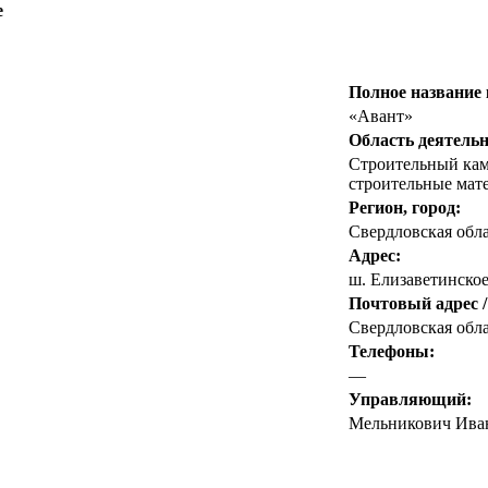
е
Полное название
«Авант»
Область деятельн
Строительный кам
строительные мат
Регион, город:
Свердловская обл
Адрес:
ш. Елизаветинское,
Почтовый адрес /
Свердловская облас
Телефоны:
—
Управляющий:
Мельникович Ива