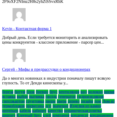
2F9oXF2NImz2H8s2yhZtSSvxRhK
Kevin
-
Контактная форма 1
Добрый день. Если требуется мониторить и анализировать
цены конкруентов - классное приложение - парсер цен...
Сергей
-
Мифы и предрассудки о кондиционерах
Да о многих новинках в индустрии поначалу пишут всякую
глупость. То от Денди кинескопы у...
береза
битум
блок
бревно
брус
вентиляция
вид
волокно
время
вставка
выбор
вытяжка
гвоздь
генератор
гидроизоляция
гипсокартон
грунтовка
двери
дверь
дерево
дизайн
дом
Дом из
термоблоков
древесина
дсп
значение
Изделия из камня
интерьер
кабель
кабинет
качество
керамическая плитка
кирпич
Клееный брус
клей
компания
конденсат
кондиционер