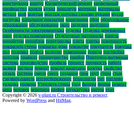
конструкция
корпус
Косметический ремонт
кровельный
профнастил
кровля
кухня
линолеум
материал
материалы
металл
миф
монтаж
монтаж потолка своими руками
мусор
нагрузка
напольное покрытие
нащельник
обои
оборудование
образование
обслуживание
окно
ондулин
ондулино
Особенности электромонтажа
отделка
Отделка деревянных
окон
отделка помещения
Отделочные материалы
панель
пенобетон
пеноблок
перегородка
плита
плитка
поверхность
покрасить стены
покраска дома
покрытие
покупатель
покупка
пол
поломка
полоса
полотно
помещение
порода
постройка
потолок
правило
преимущество
прибор
Приточно-вытяжная
система
производство
профиль
процесс
прочность
работа
размер
раствор
ремонт
ремонт квартиры
розетка
свойство
сизаль
система
смеси
смесь
создание
срок
сруб
стена
стык
сэндвич-панель
теплосбережение
технология
тип
топливо
укладка
уровень
Утеплить стены
уход
фанера
фирма
цемент
цена
человек
черепица
шифер
штукатурка
щиток
этап
Copyright © 2026
v-plast.ru Строительство и ремонт
.
Powered by
WordPress
and
HitMag
.