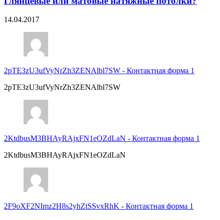
Глянцевые или матовые натяжные потолки?
14.04.2017
2pTE3zU3ufVyNrZh3ZENAlbl7SW
-
Контактная форма 1
2pTE3zU3ufVyNrZh3ZENAlbl7SW
2KtdbusM3BHAyRAjxFN1eOZdLaN
-
Контактная форма 1
2KtdbusM3BHAyRAjxFN1eOZdLaN
2F9oXF2NImz2H8s2yhZtSSvxRhK
-
Контактная форма 1