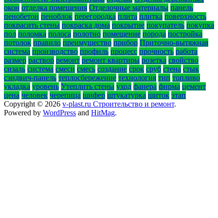
окон
отделка помещения
Отделочные материалы
панель
пенобетон
пеноблок
перегородка
плита
плитка
поверхность
покрасить стены
покраска дома
покрытие
покупатель
покупка
пол
поломка
полоса
полотно
помещение
порода
постройка
потолок
правило
преимущество
прибор
Приточно-вытяжная
система
производство
профиль
процесс
прочность
работа
размер
раствор
ремонт
ремонт квартиры
розетка
свойство
сизаль
система
смеси
смесь
создание
срок
сруб
стена
стык
сэндвич-панель
теплосбережение
технология
тип
топливо
укладка
уровень
Утеплить стены
уход
фанера
фирма
цемент
цена
человек
черепица
шифер
штукатурка
щиток
этап
Copyright © 2026
v-plast.ru Строительство и ремонт
.
Powered by
WordPress
and
HitMag
.