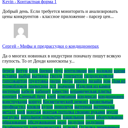
Kevin
-
Контактная форма 1
Добрый день. Если требуется мониторить и анализировать
цены конкруентов - классное приложение - парсер цен...
Сергей
-
Мифы и предрассудки о кондиционерах
Да о многих новинках в индустрии поначалу пишут всякую
глупость. То от Денди кинескопы у...
береза
битум
блок
бревно
брус
вентиляция
вид
волокно
время
вставка
выбор
вытяжка
гвоздь
генератор
гидроизоляция
гипсокартон
грунтовка
двери
дверь
дерево
дизайн
дом
Дом из
термоблоков
древесина
дсп
значение
Изделия из камня
интерьер
кабель
кабинет
качество
керамическая плитка
кирпич
Клееный брус
клей
компания
конденсат
кондиционер
конструкция
корпус
Косметический ремонт
кровельный
профнастил
кровля
кухня
линолеум
материал
материалы
металл
миф
монтаж
монтаж потолка своими руками
мусор
нагрузка
напольное покрытие
нащельник
обои
оборудование
образование
обслуживание
окно
ондулин
ондулино
Особенности электромонтажа
отделка
Отделка деревянных