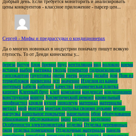
Добрый день. Если требуется мониторить и анализировать
цены конкруентов - классное приложение - парсер цен...
Сергей
-
Мифы и предрассудки о кондиционерах
Да о многих новинках в индустрии поначалу пишут всякую
глупость. То от Денди кинескопы у...
береза
битум
блок
бревно
брус
вентиляция
вид
волокно
время
вставка
выбор
вытяжка
гвоздь
генератор
гидроизоляция
гипсокартон
грунтовка
двери
дверь
дерево
дизайн
дом
Дом из
термоблоков
древесина
дсп
значение
Изделия из камня
интерьер
кабель
кабинет
качество
керамическая плитка
кирпич
Клееный брус
клей
компания
конденсат
кондиционер
конструкция
корпус
Косметический ремонт
кровельный
профнастил
кровля
кухня
линолеум
материал
материалы
металл
миф
монтаж
монтаж потолка своими руками
мусор
нагрузка
напольное покрытие
нащельник
обои
оборудование
образование
обслуживание
окно
ондулин
ондулино
Особенности электромонтажа
отделка
Отделка деревянных
окон
отделка помещения
Отделочные материалы
панель
пенобетон
пеноблок
перегородка
плита
плитка
поверхность