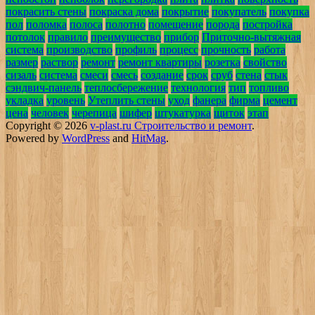
покрасить стены
покраска дома
покрытие
покупатель
покупка
пол
поломка
полоса
полотно
помещение
порода
постройка
потолок
правило
преимущество
прибор
Приточно-вытяжная
система
производство
профиль
процесс
прочность
работа
размер
раствор
ремонт
ремонт квартиры
розетка
свойство
сизаль
система
смеси
смесь
создание
срок
сруб
стена
стык
сэндвич-панель
теплосбережение
технология
тип
топливо
укладка
уровень
Утеплить стены
уход
фанера
фирма
цемент
цена
человек
черепица
шифер
штукатурка
щиток
этап
Copyright © 2026
v-plast.ru Строительство и ремонт
.
Powered by
WordPress
and
HitMag
.