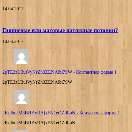
14.04.2017
Глянцевые или матовые натяжные потолки?
14.04.2017
2pTE3zU3ufVyNrZh3ZENAlbl7SW
-
Контактная форма 1
2pTE3zU3ufVyNrZh3ZENAlbl7SW
2KtdbusM3BHAyRAjxFN1eOZdLaN
-
Контактная форма 1
2KtdbusM3BHAyRAjxFN1eOZdLaN