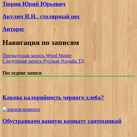
Тюрин Юрий Юрьевич
Акулич И.Н., столярный цех
Антарес
Навигация по записям
Предыдущая запись
Wood Master
Следующая запись
Русская Усадьба ТД
Последние записи
Какова калорийность черного хлеба?
Обустраиваем ванную комнату сантехникой