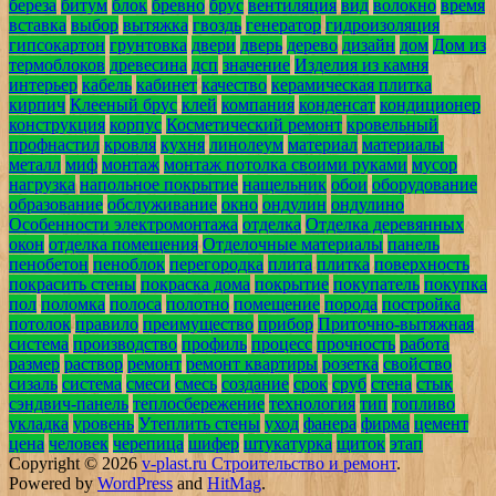
береза
битум
блок
бревно
брус
вентиляция
вид
волокно
время
вставка
выбор
вытяжка
гвоздь
генератор
гидроизоляция
гипсокартон
грунтовка
двери
дверь
дерево
дизайн
дом
Дом из
термоблоков
древесина
дсп
значение
Изделия из камня
интерьер
кабель
кабинет
качество
керамическая плитка
кирпич
Клееный брус
клей
компания
конденсат
кондиционер
конструкция
корпус
Косметический ремонт
кровельный
профнастил
кровля
кухня
линолеум
материал
материалы
металл
миф
монтаж
монтаж потолка своими руками
мусор
нагрузка
напольное покрытие
нащельник
обои
оборудование
образование
обслуживание
окно
ондулин
ондулино
Особенности электромонтажа
отделка
Отделка деревянных
окон
отделка помещения
Отделочные материалы
панель
пенобетон
пеноблок
перегородка
плита
плитка
поверхность
покрасить стены
покраска дома
покрытие
покупатель
покупка
пол
поломка
полоса
полотно
помещение
порода
постройка
потолок
правило
преимущество
прибор
Приточно-вытяжная
система
производство
профиль
процесс
прочность
работа
размер
раствор
ремонт
ремонт квартиры
розетка
свойство
сизаль
система
смеси
смесь
создание
срок
сруб
стена
стык
сэндвич-панель
теплосбережение
технология
тип
топливо
укладка
уровень
Утеплить стены
уход
фанера
фирма
цемент
цена
человек
черепица
шифер
штукатурка
щиток
этап
Copyright © 2026
v-plast.ru Строительство и ремонт
.
Powered by
WordPress
and
HitMag
.