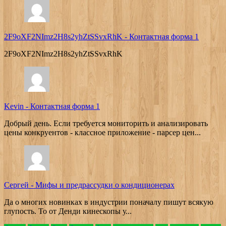
2F9oXF2NImz2H8s2yhZtSSvxRhK
-
Контактная форма 1
2F9oXF2NImz2H8s2yhZtSSvxRhK
Kevin
-
Контактная форма 1
Добрый день. Если требуется мониторить и анализировать
цены конкруентов - классное приложение - парсер цен...
Сергей
-
Мифы и предрассудки о кондиционерах
Да о многих новинках в индустрии поначалу пишут всякую
глупость. То от Денди кинескопы у...