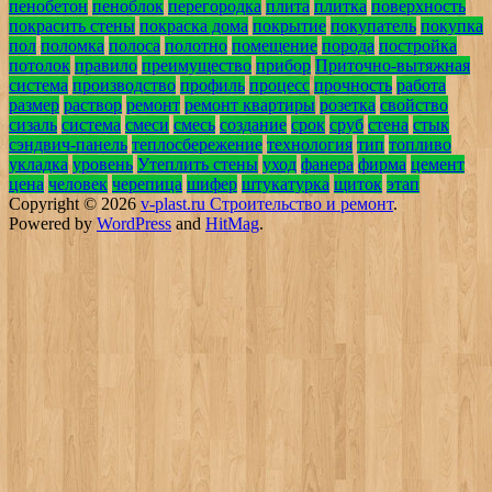
пенобетон
пеноблок
перегородка
плита
плитка
поверхность
покрасить стены
покраска дома
покрытие
покупатель
покупка
пол
поломка
полоса
полотно
помещение
порода
постройка
потолок
правило
преимущество
прибор
Приточно-вытяжная
система
производство
профиль
процесс
прочность
работа
размер
раствор
ремонт
ремонт квартиры
розетка
свойство
сизаль
система
смеси
смесь
создание
срок
сруб
стена
стык
сэндвич-панель
теплосбережение
технология
тип
топливо
укладка
уровень
Утеплить стены
уход
фанера
фирма
цемент
цена
человек
черепица
шифер
штукатурка
щиток
этап
Copyright © 2026
v-plast.ru Строительство и ремонт
.
Powered by
WordPress
and
HitMag
.