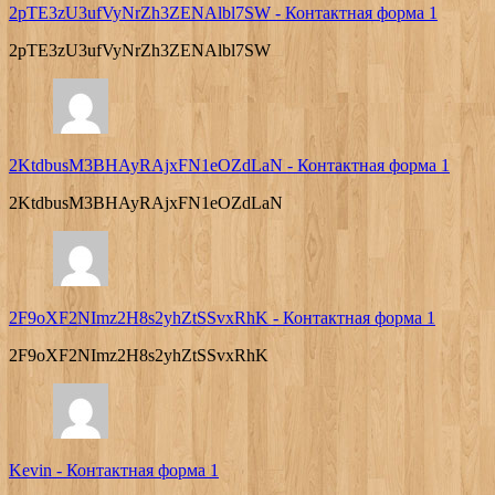
2pTE3zU3ufVyNrZh3ZENAlbl7SW
-
Контактная форма 1
2pTE3zU3ufVyNrZh3ZENAlbl7SW
2KtdbusM3BHAyRAjxFN1eOZdLaN
-
Контактная форма 1
2KtdbusM3BHAyRAjxFN1eOZdLaN
2F9oXF2NImz2H8s2yhZtSSvxRhK
-
Контактная форма 1
2F9oXF2NImz2H8s2yhZtSSvxRhK
Kevin
-
Контактная форма 1