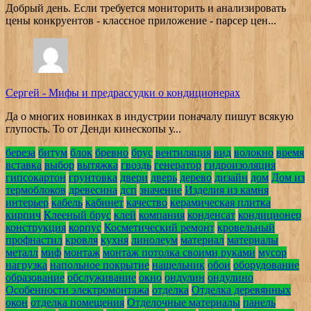
Добрый день. Если требуется мониторить и анализировать
цены конкруентов - классное приложение - парсер цен...
Сергей
-
Мифы и предрассудки о кондиционерах
Да о многих новинках в индустрии поначалу пишут всякую
глупость. То от Денди кинескопы у...
береза
битум
блок
бревно
брус
вентиляция
вид
волокно
время
вставка
выбор
вытяжка
гвоздь
генератор
гидроизоляция
гипсокартон
грунтовка
двери
дверь
дерево
дизайн
дом
Дом из
термоблоков
древесина
дсп
значение
Изделия из камня
интерьер
кабель
кабинет
качество
керамическая плитка
кирпич
Клееный брус
клей
компания
конденсат
кондиционер
конструкция
корпус
Косметический ремонт
кровельный
профнастил
кровля
кухня
линолеум
материал
материалы
металл
миф
монтаж
монтаж потолка своими руками
мусор
нагрузка
напольное покрытие
нащельник
обои
оборудование
образование
обслуживание
окно
ондулин
ондулино
Особенности электромонтажа
отделка
Отделка деревянных
окон
отделка помещения
Отделочные материалы
панель