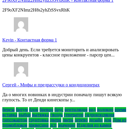
2F9oXF2NImz2H8s2yhZtSSvxRhK
-
Контактная форма 1
2F9oXF2NImz2H8s2yhZtSSvxRhK
Kevin
-
Контактная форма 1
Добрый день. Если требуется мониторить и анализировать
цены конкруентов - классное приложение - парсер цен...
Сергей
-
Мифы и предрассудки о кондиционерах
Да о многих новинках в индустрии поначалу пишут всякую
глупость. То от Денди кинескопы у...
береза
битум
блок
бревно
брус
вентиляция
вид
волокно
время
вставка
выбор
вытяжка
гвоздь
генератор
гидроизоляция
гипсокартон
грунтовка
двери
дверь
дерево
дизайн
дом
Дом из
термоблоков
древесина
дсп
значение
Изделия из камня