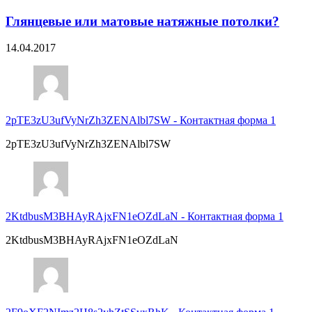
Глянцевые или матовые натяжные потолки?
14.04.2017
2pTE3zU3ufVyNrZh3ZENAlbl7SW
-
Контактная форма 1
2pTE3zU3ufVyNrZh3ZENAlbl7SW
2KtdbusM3BHAyRAjxFN1eOZdLaN
-
Контактная форма 1
2KtdbusM3BHAyRAjxFN1eOZdLaN