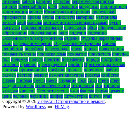
интерьер
кабель
кабинет
качество
керамическая плитка
кирпич
Клееный брус
клей
компания
конденсат
кондиционер
конструкция
корпус
Косметический ремонт
кровельный
профнастил
кровля
кухня
линолеум
материал
материалы
металл
миф
монтаж
монтаж потолка своими руками
мусор
нагрузка
напольное покрытие
нащельник
обои
оборудование
образование
обслуживание
окно
ондулин
ондулино
Особенности электромонтажа
отделка
Отделка деревянных
окон
отделка помещения
Отделочные материалы
панель
пенобетон
пеноблок
перегородка
плита
плитка
поверхность
покрасить стены
покраска дома
покрытие
покупатель
покупка
пол
поломка
полоса
полотно
помещение
порода
постройка
потолок
правило
преимущество
прибор
Приточно-вытяжная
система
производство
профиль
процесс
прочность
работа
размер
раствор
ремонт
ремонт квартиры
розетка
свойство
сизаль
система
смеси
смесь
создание
срок
сруб
стена
стык
сэндвич-панель
теплосбережение
технология
тип
топливо
укладка
уровень
Утеплить стены
уход
фанера
фирма
цемент
цена
человек
черепица
шифер
штукатурка
щиток
этап
Copyright © 2026
v-plast.ru Строительство и ремонт
.
Powered by
WordPress
and
HitMag
.