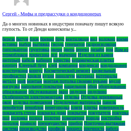
Сергей
-
Мифы и предрассудки о кондиционерах
Да о многих новинках в индустрии поначалу пишут всякую
глупость. То от Денди кинескопы у...
береза
битум
блок
бревно
брус
вентиляция
вид
волокно
время
вставка
выбор
вытяжка
гвоздь
генератор
гидроизоляция
гипсокартон
грунтовка
двери
дверь
дерево
дизайн
дом
Дом из
термоблоков
древесина
дсп
значение
Изделия из камня
интерьер
кабель
кабинет
качество
керамическая плитка
кирпич
Клееный брус
клей
компания
конденсат
кондиционер
конструкция
корпус
Косметический ремонт
кровельный
профнастил
кровля
кухня
линолеум
материал
материалы
металл
миф
монтаж
монтаж потолка своими руками
мусор
нагрузка
напольное покрытие
нащельник
обои
оборудование
образование
обслуживание
окно
ондулин
ондулино
Особенности электромонтажа
отделка
Отделка деревянных
окон
отделка помещения
Отделочные материалы
панель
пенобетон
пеноблок
перегородка
плита
плитка
поверхность
покрасить стены
покраска дома
покрытие
покупатель
покупка
пол
поломка
полоса
полотно
помещение
порода
постройка
потолок
правило
преимущество
прибор
Приточно-вытяжная
система
производство
профиль
процесс
прочность
работа