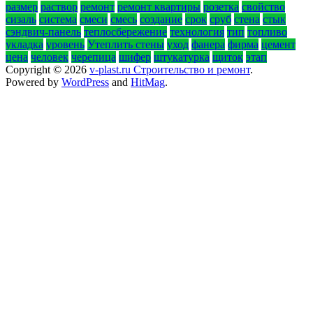
размер
раствор
ремонт
ремонт квартиры
розетка
свойство
сизаль
система
смеси
смесь
создание
срок
сруб
стена
стык
сэндвич-панель
теплосбережение
технология
тип
топливо
укладка
уровень
Утеплить стены
уход
фанера
фирма
цемент
цена
человек
черепица
шифер
штукатурка
щиток
этап
Copyright © 2026
v-plast.ru Строительство и ремонт
.
Powered by
WordPress
and
HitMag
.