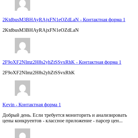
2KtdbusM3BHAyRAjxFN1eOZdLaN
-
Контактная форма 1
2KtdbusM3BHAyRAjxFN1eOZdLaN
2F9oXF2NImz2H8s2yhZtSSvxRhK
-
Контактная форма 1
2F9oXF2NImz2H8s2yhZtSSvxRhK
Kevin
-
Контактная форма 1
Добрый день. Если требуется мониторить и анализировать
цены конкруентов - классное приложение - парсер цен...