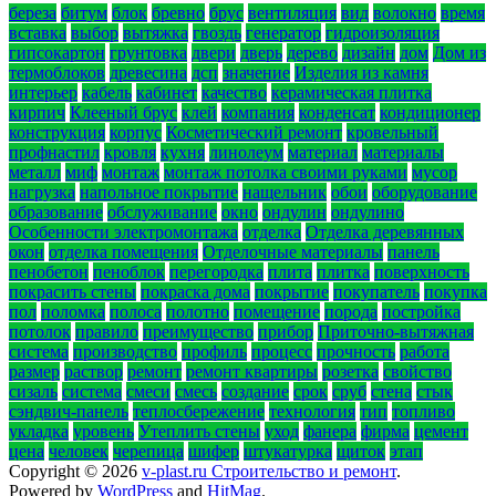
береза
битум
блок
бревно
брус
вентиляция
вид
волокно
время
вставка
выбор
вытяжка
гвоздь
генератор
гидроизоляция
гипсокартон
грунтовка
двери
дверь
дерево
дизайн
дом
Дом из
термоблоков
древесина
дсп
значение
Изделия из камня
интерьер
кабель
кабинет
качество
керамическая плитка
кирпич
Клееный брус
клей
компания
конденсат
кондиционер
конструкция
корпус
Косметический ремонт
кровельный
профнастил
кровля
кухня
линолеум
материал
материалы
металл
миф
монтаж
монтаж потолка своими руками
мусор
нагрузка
напольное покрытие
нащельник
обои
оборудование
образование
обслуживание
окно
ондулин
ондулино
Особенности электромонтажа
отделка
Отделка деревянных
окон
отделка помещения
Отделочные материалы
панель
пенобетон
пеноблок
перегородка
плита
плитка
поверхность
покрасить стены
покраска дома
покрытие
покупатель
покупка
пол
поломка
полоса
полотно
помещение
порода
постройка
потолок
правило
преимущество
прибор
Приточно-вытяжная
система
производство
профиль
процесс
прочность
работа
размер
раствор
ремонт
ремонт квартиры
розетка
свойство
сизаль
система
смеси
смесь
создание
срок
сруб
стена
стык
сэндвич-панель
теплосбережение
технология
тип
топливо
укладка
уровень
Утеплить стены
уход
фанера
фирма
цемент
цена
человек
черепица
шифер
штукатурка
щиток
этап
Copyright © 2026
v-plast.ru Строительство и ремонт
.
Powered by
WordPress
and
HitMag
.