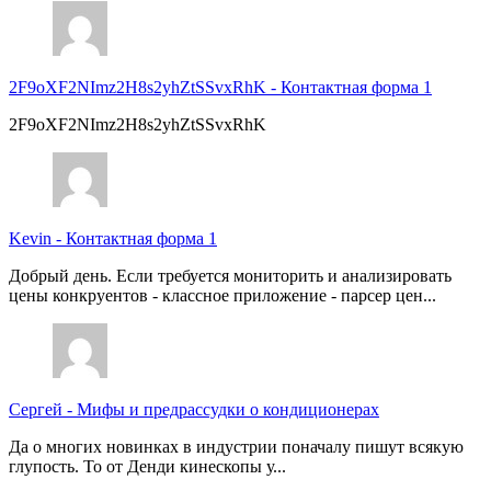
2F9oXF2NImz2H8s2yhZtSSvxRhK
-
Контактная форма 1
2F9oXF2NImz2H8s2yhZtSSvxRhK
Kevin
-
Контактная форма 1
Добрый день. Если требуется мониторить и анализировать
цены конкруентов - классное приложение - парсер цен...
Сергей
-
Мифы и предрассудки о кондиционерах
Да о многих новинках в индустрии поначалу пишут всякую
глупость. То от Денди кинескопы у...