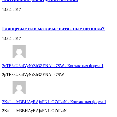
14.04.2017
Глянцевые или матовые натяжные потолки?
14.04.2017
2pTE3zU3ufVyNrZh3ZENAlbl7SW
-
Контактная форма 1
2pTE3zU3ufVyNrZh3ZENAlbl7SW
2KtdbusM3BHAyRAjxFN1eOZdLaN
-
Контактная форма 1
2KtdbusM3BHAyRAjxFN1eOZdLaN