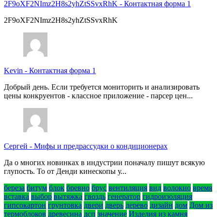
2F9oXF2NImz2H8s2yhZtSSvxRhK
-
Контактная форма 1
2F9oXF2NImz2H8s2yhZtSSvxRhK
Kevin
-
Контактная форма 1
Добрый день. Если требуется мониторить и анализировать
цены конкруентов - классное приложение - парсер цен...
Сергей
-
Мифы и предрассудки о кондиционерах
Да о многих новинках в индустрии поначалу пишут всякую
глупость. То от Денди кинескопы у...
береза
битум
блок
бревно
брус
вентиляция
вид
волокно
время
вставка
выбор
вытяжка
гвоздь
генератор
гидроизоляция
гипсокартон
грунтовка
двери
дверь
дерево
дизайн
дом
Дом из
термоблоков
древесина
дсп
значение
Изделия из камня