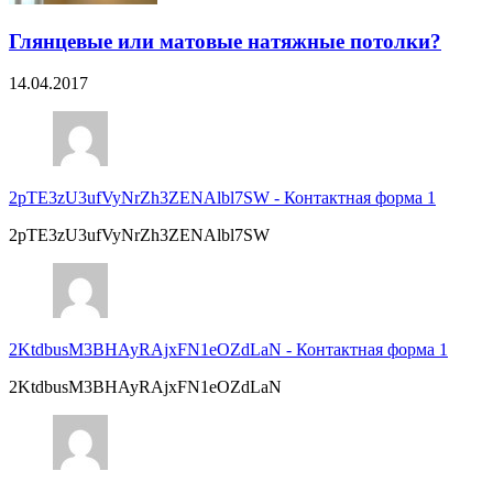
Глянцевые или матовые натяжные потолки?
14.04.2017
2pTE3zU3ufVyNrZh3ZENAlbl7SW
-
Контактная форма 1
2pTE3zU3ufVyNrZh3ZENAlbl7SW
2KtdbusM3BHAyRAjxFN1eOZdLaN
-
Контактная форма 1
2KtdbusM3BHAyRAjxFN1eOZdLaN