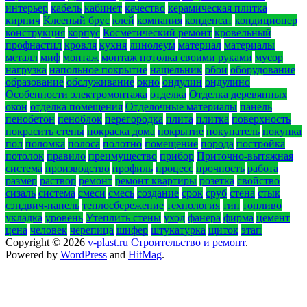
интерьер
кабель
кабинет
качество
керамическая плитка
кирпич
Клееный брус
клей
компания
конденсат
кондиционер
конструкция
корпус
Косметический ремонт
кровельный
профнастил
кровля
кухня
линолеум
материал
материалы
металл
миф
монтаж
монтаж потолка своими руками
мусор
нагрузка
напольное покрытие
нащельник
обои
оборудование
образование
обслуживание
окно
ондулин
ондулино
Особенности электромонтажа
отделка
Отделка деревянных
окон
отделка помещения
Отделочные материалы
панель
пенобетон
пеноблок
перегородка
плита
плитка
поверхность
покрасить стены
покраска дома
покрытие
покупатель
покупка
пол
поломка
полоса
полотно
помещение
порода
постройка
потолок
правило
преимущество
прибор
Приточно-вытяжная
система
производство
профиль
процесс
прочность
работа
размер
раствор
ремонт
ремонт квартиры
розетка
свойство
сизаль
система
смеси
смесь
создание
срок
сруб
стена
стык
сэндвич-панель
теплосбережение
технология
тип
топливо
укладка
уровень
Утеплить стены
уход
фанера
фирма
цемент
цена
человек
черепица
шифер
штукатурка
щиток
этап
Copyright © 2026
v-plast.ru Строительство и ремонт
.
Powered by
WordPress
and
HitMag
.