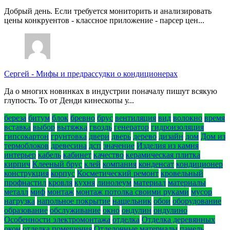
Добрый день. Если требуется мониторить и анализировать
цены конкруентов - классное приложение - парсер цен...
Сергей
-
Мифы и предрассудки о кондиционерах
Да о многих новинках в индустрии поначалу пишут всякую
глупость. То от Денди кинескопы у...
береза
битум
блок
бревно
брус
вентиляция
вид
волокно
время
вставка
выбор
вытяжка
гвоздь
генератор
гидроизоляция
гипсокартон
грунтовка
двери
дверь
дерево
дизайн
дом
Дом из
термоблоков
древесина
дсп
значение
Изделия из камня
интерьер
кабель
кабинет
качество
керамическая плитка
кирпич
Клееный брус
клей
компания
конденсат
кондиционер
конструкция
корпус
Косметический ремонт
кровельный
профнастил
кровля
кухня
линолеум
материал
материалы
металл
миф
монтаж
монтаж потолка своими руками
мусор
нагрузка
напольное покрытие
нащельник
обои
оборудование
образование
обслуживание
окно
ондулин
ондулино
Особенности электромонтажа
отделка
Отделка деревянных
окон
отделка помещения
Отделочные материалы
панель