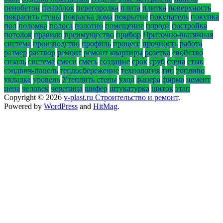
пенобетон
пеноблок
перегородка
плита
плитка
поверхность
покрасить стены
покраска дома
покрытие
покупатель
покупка
пол
поломка
полоса
полотно
помещение
порода
постройка
потолок
правило
преимущество
прибор
Приточно-вытяжная
система
производство
профиль
процесс
прочность
работа
размер
раствор
ремонт
ремонт квартиры
розетка
свойство
сизаль
система
смеси
смесь
создание
срок
сруб
стена
стык
сэндвич-панель
теплосбережение
технология
тип
топливо
укладка
уровень
Утеплить стены
уход
фанера
фирма
цемент
цена
человек
черепица
шифер
штукатурка
щиток
этап
Copyright © 2026
v-plast.ru Строительство и ремонт
.
Powered by
WordPress
and
HitMag
.