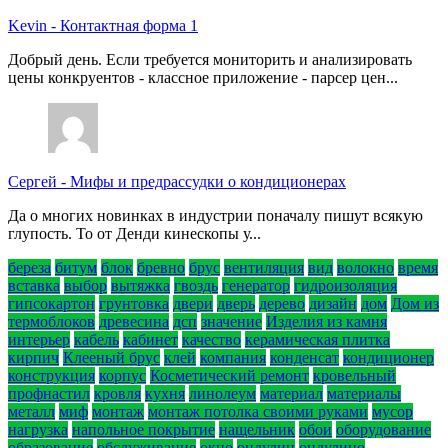
Kevin
-
Контактная форма 1
Добрый день. Если требуется мониторить и анализировать
цены конкруентов - классное приложение - парсер цен...
Сергей
-
Мифы и предрассудки о кондиционерах
Да о многих новинках в индустрии поначалу пишут всякую
глупость. То от Денди кинескопы у...
береза
битум
блок
бревно
брус
вентиляция
вид
волокно
время
вставка
выбор
вытяжка
гвоздь
генератор
гидроизоляция
гипсокартон
грунтовка
двери
дверь
дерево
дизайн
дом
Дом из
термоблоков
древесина
дсп
значение
Изделия из камня
интерьер
кабель
кабинет
качество
керамическая плитка
кирпич
Клееный брус
клей
компания
конденсат
кондиционер
конструкция
корпус
Косметический ремонт
кровельный
профнастил
кровля
кухня
линолеум
материал
материалы
металл
миф
монтаж
монтаж потолка своими руками
мусор
нагрузка
напольное покрытие
нащельник
обои
оборудование
образование
обслуживание
окно
ондулин
ондулино