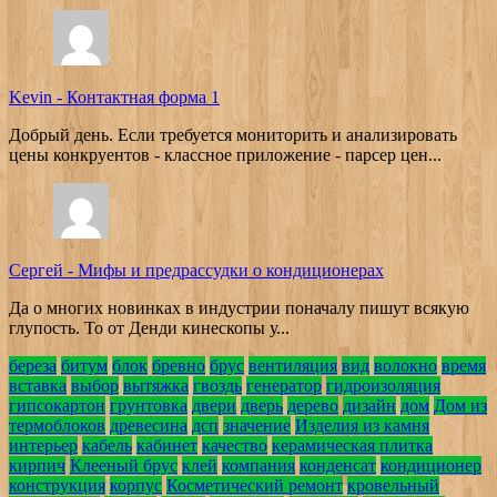
Kevin
-
Контактная форма 1
Добрый день. Если требуется мониторить и анализировать
цены конкруентов - классное приложение - парсер цен...
Сергей
-
Мифы и предрассудки о кондиционерах
Да о многих новинках в индустрии поначалу пишут всякую
глупость. То от Денди кинескопы у...
береза
битум
блок
бревно
брус
вентиляция
вид
волокно
время
вставка
выбор
вытяжка
гвоздь
генератор
гидроизоляция
гипсокартон
грунтовка
двери
дверь
дерево
дизайн
дом
Дом из
термоблоков
древесина
дсп
значение
Изделия из камня
интерьер
кабель
кабинет
качество
керамическая плитка
кирпич
Клееный брус
клей
компания
конденсат
кондиционер
конструкция
корпус
Косметический ремонт
кровельный