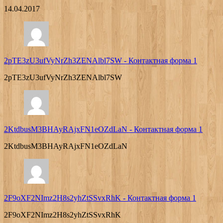
14.04.2017
2pTE3zU3ufVyNrZh3ZENAlbl7SW
-
Контактная форма 1
2pTE3zU3ufVyNrZh3ZENAlbl7SW
2KtdbusM3BHAyRAjxFN1eOZdLaN
-
Контактная форма 1
2KtdbusM3BHAyRAjxFN1eOZdLaN
2F9oXF2NImz2H8s2yhZtSSvxRhK
-
Контактная форма 1
2F9oXF2NImz2H8s2yhZtSSvxRhK