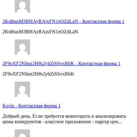
2KtdbusM3BHAyRAjxFN1eOZdLaN
-
Контактная форма 1
2KtdbusM3BHAyRAjxFN1eOZdLaN
2F9oXF2NImz2H8s2yhZtSSvxRhK
-
Контактная форма 1
2F9oXF2NImz2H8s2yhZtSSvxRhK
Kevin
-
Контактная форма 1
Добрый день. Если требуется мониторить и анализировать
цены конкруентов - классное приложение - парсер цен...