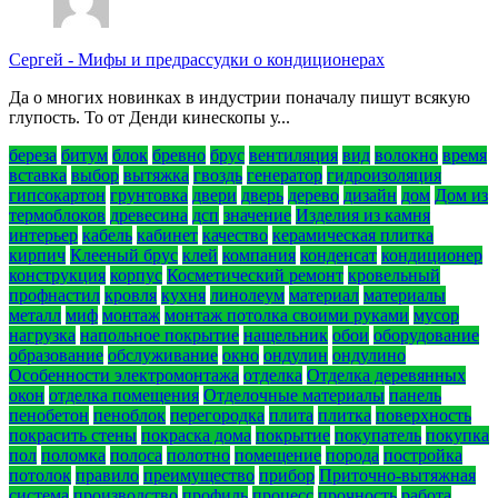
Сергей
-
Мифы и предрассудки о кондиционерах
Да о многих новинках в индустрии поначалу пишут всякую
глупость. То от Денди кинескопы у...
береза
битум
блок
бревно
брус
вентиляция
вид
волокно
время
вставка
выбор
вытяжка
гвоздь
генератор
гидроизоляция
гипсокартон
грунтовка
двери
дверь
дерево
дизайн
дом
Дом из
термоблоков
древесина
дсп
значение
Изделия из камня
интерьер
кабель
кабинет
качество
керамическая плитка
кирпич
Клееный брус
клей
компания
конденсат
кондиционер
конструкция
корпус
Косметический ремонт
кровельный
профнастил
кровля
кухня
линолеум
материал
материалы
металл
миф
монтаж
монтаж потолка своими руками
мусор
нагрузка
напольное покрытие
нащельник
обои
оборудование
образование
обслуживание
окно
ондулин
ондулино
Особенности электромонтажа
отделка
Отделка деревянных
окон
отделка помещения
Отделочные материалы
панель
пенобетон
пеноблок
перегородка
плита
плитка
поверхность
покрасить стены
покраска дома
покрытие
покупатель
покупка
пол
поломка
полоса
полотно
помещение
порода
постройка
потолок
правило
преимущество
прибор
Приточно-вытяжная
система
производство
профиль
процесс
прочность
работа