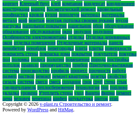
кирпич
Клееный брус
клей
компания
конденсат
кондиционер
конструкция
корпус
Косметический ремонт
кровельный
профнастил
кровля
кухня
линолеум
материал
материалы
металл
миф
монтаж
монтаж потолка своими руками
мусор
нагрузка
напольное покрытие
нащельник
обои
оборудование
образование
обслуживание
окно
ондулин
ондулино
Особенности электромонтажа
отделка
Отделка деревянных
окон
отделка помещения
Отделочные материалы
панель
пенобетон
пеноблок
перегородка
плита
плитка
поверхность
покрасить стены
покраска дома
покрытие
покупатель
покупка
пол
поломка
полоса
полотно
помещение
порода
постройка
потолок
правило
преимущество
прибор
Приточно-вытяжная
система
производство
профиль
процесс
прочность
работа
размер
раствор
ремонт
ремонт квартиры
розетка
свойство
сизаль
система
смеси
смесь
создание
срок
сруб
стена
стык
сэндвич-панель
теплосбережение
технология
тип
топливо
укладка
уровень
Утеплить стены
уход
фанера
фирма
цемент
цена
человек
черепица
шифер
штукатурка
щиток
этап
Copyright © 2026
v-plast.ru Строительство и ремонт
.
Powered by
WordPress
and
HitMag
.