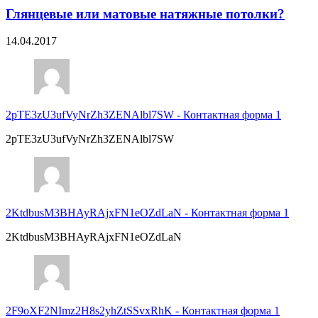
Глянцевые или матовые натяжные потолки?
14.04.2017
2pTE3zU3ufVyNrZh3ZENAlbl7SW
-
Контактная форма 1
2pTE3zU3ufVyNrZh3ZENAlbl7SW
2KtdbusM3BHAyRAjxFN1eOZdLaN
-
Контактная форма 1
2KtdbusM3BHAyRAjxFN1eOZdLaN
2F9oXF2NImz2H8s2yhZtSSvxRhK
-
Контактная форма 1