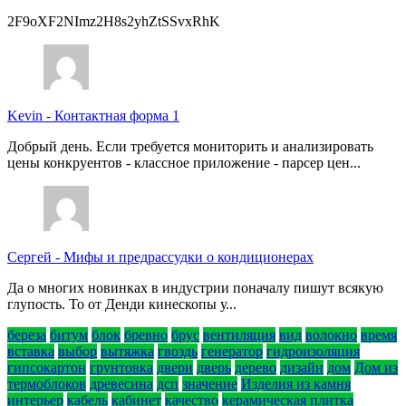
2F9oXF2NImz2H8s2yhZtSSvxRhK
Kevin
-
Контактная форма 1
Добрый день. Если требуется мониторить и анализировать
цены конкруентов - классное приложение - парсер цен...
Сергей
-
Мифы и предрассудки о кондиционерах
Да о многих новинках в индустрии поначалу пишут всякую
глупость. То от Денди кинескопы у...
береза
битум
блок
бревно
брус
вентиляция
вид
волокно
время
вставка
выбор
вытяжка
гвоздь
генератор
гидроизоляция
гипсокартон
грунтовка
двери
дверь
дерево
дизайн
дом
Дом из
термоблоков
древесина
дсп
значение
Изделия из камня
интерьер
кабель
кабинет
качество
керамическая плитка